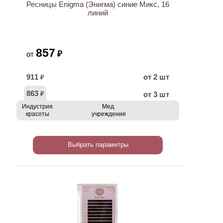
Ресницы Enigma (Энигма) синие Микс, 16
линий
857
₽
от
911
от 2 шт
₽
863
от 3 шт
₽
Индустрия
Мед.
красоты
учреждение
Выбрать параметры