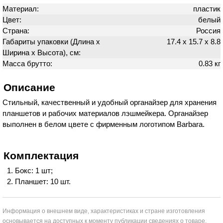
Материал:
пластик
Цвет:
белый
Страна:
Россия
Габариты упаковки (Длина х
17.4 х 15.7 х 8.8
Ширина х Высота), см:
Масса брутто:
0.83 кг
Описание
Стильный, качественный и удобный органайзер для хранения
планшетов и рабочих материалов лэшмейкера. Органайзер
выполнен в белом цвете с фирменным логотипом Barbara.
Комплектация
Бокс: 1 шт;
Планшет: 10 шт.
Информация о внешнем виде, характеристиках и стране изготовления
основывается на доступных к моменту публикации сведениях о товаре.