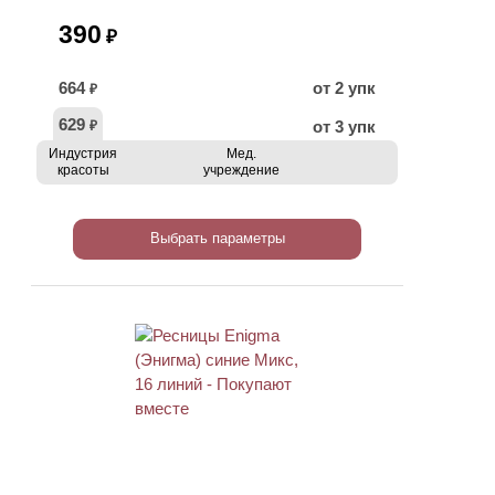
390
₽
664
от 2 упк
₽
629
от 3 упк
₽
Индустрия
Мед.
красоты
учреждение
Выбрать параметры