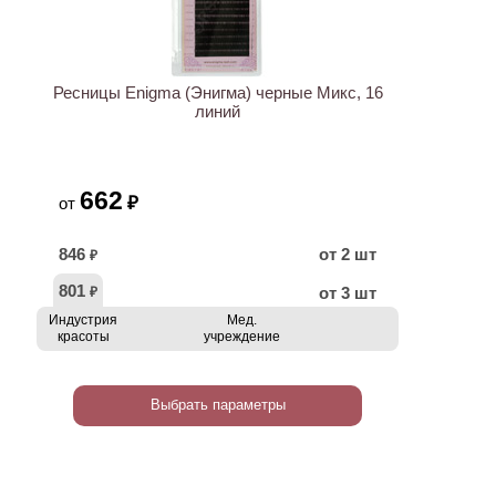
ХИТ
Ресницы Enigma (Энигма) черные Микс, 16
линий
662
₽
от
846
от 2 шт
₽
801
от 3 шт
₽
Индустрия
Мед.
красоты
учреждение
Выбрать параметры