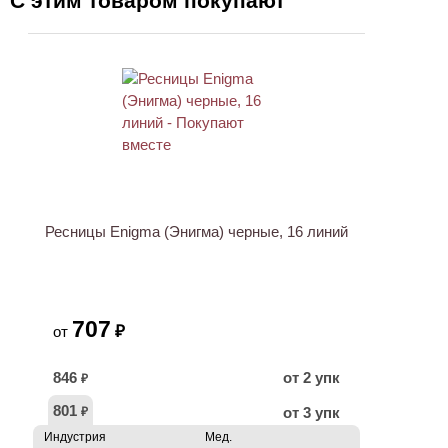
С этим товаром покупают
Ресницы Enigma (Энигма) черные, 16 линий
707
₽
от
846
от 2 упк
₽
801
от 3 упк
₽
Индустрия
Мед.