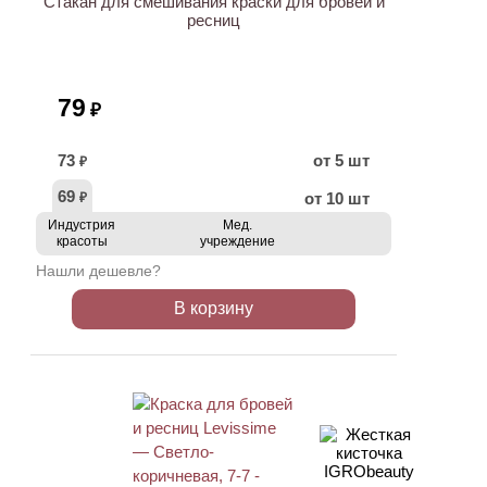
Стакан для смешивания краски для бровей и
ресниц
79
₽
73
от 5 шт
₽
69
от 10 шт
₽
Индустрия
Мед.
красоты
учреждение
Нашли дешевле?
В корзину
ХИТ