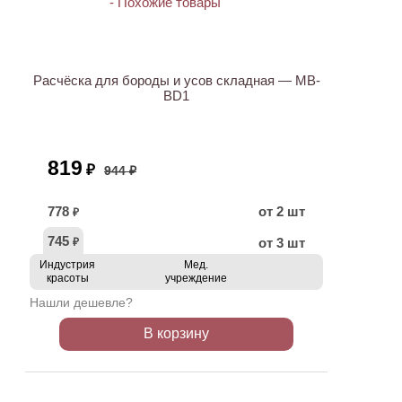
АКЦИЯ
Расчёска для бороды и усов складная — MB-
BD1
819
₽
944 ₽
778
от 2 шт
₽
745
от 3 шт
₽
Индустрия
Мед.
красоты
учреждение
Нашли дешевле?
В корзину