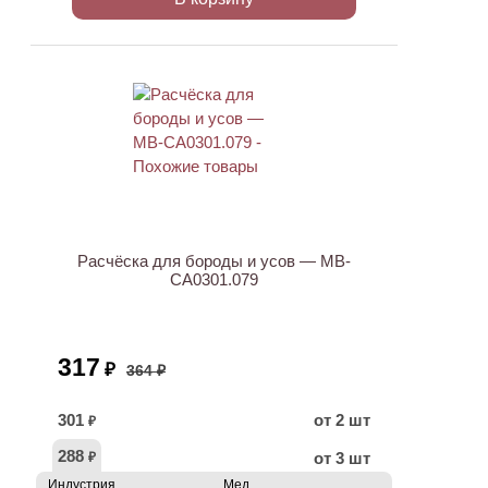
АКЦИЯ
Расчёска для бороды и усов — MB-
CA0301.079
317
₽
364 ₽
301
от 2 шт
₽
288
от 3 шт
₽
Индустрия
Мед.