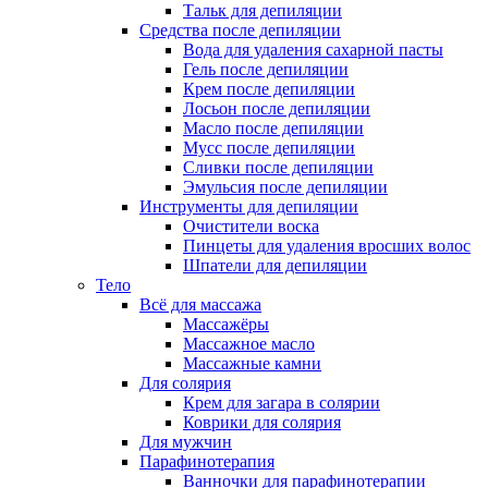
Тальк для депиляции
Средства после депиляции
Вода для удаления сахарной пасты
Гель после депиляции
Крем после депиляции
Лосьон после депиляции
Масло после депиляции
Мусс после депиляции
Сливки после депиляции
Эмульсия после депиляции
Инструменты для депиляции
Очистители воска
Пинцеты для удаления вросших волос
Шпатели для депиляции
Тело
Всё для массажа
Массажёры
Массажное масло
Массажные камни
Для солярия
Крем для загара в солярии
Коврики для солярия
Для мужчин
Парафинотерапия
Ванночки для парафинотерапии