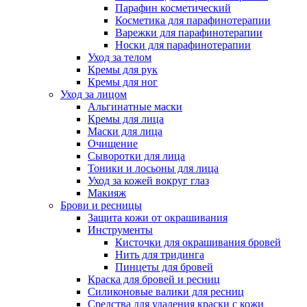
Парафин косметический
Косметика для парафинотерапии
Варежки для парафинотерапии
Носки для парафинотерапии
Уход за телом
Кремы для рук
Кремы для ног
Уход за лицом
Альгинатные маски
Кремы для лица
Маски для лица
Очищение
Сыворотки для лица
Тоники и лосьоны для лица
Уход за кожей вокруг глаз
Макияж
Брови и ресницы
Защита кожи от окрашивания
Инструменты
Кисточки для окрашивания бровей
Нить для тридинга
Пинцеты для бровей
Краска для бровей и ресниц
Силиконовые валики для ресниц
Средства для удаления краски с кожи