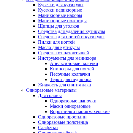
Кусачки для кутикулы
Кусачки педикюрные
Маникюрные наборы
Маникюрные ножницы
Щипцы для уголков
Средства для удаления кутикулы
Средства для ногтей и кутикулы
Пилки для ногтей
Масло для кутикулы
Средства от натоптышей
Инструменты для маникюра
Апельсиновые палочки
Книпсеры для ногтей
Песочные колпачки
Терки для педикюра
Жидкость для снятия лака
Одноразовые материалы
Для головы
Одноразовые шапочки
Маски одноразовые
Воротнички парикмахерские
Одноразовые простыни
Одноразовые полотенца
Салфетки
Одноразовое бельё