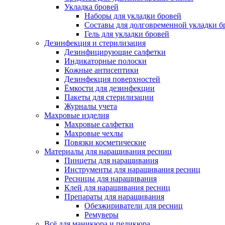
Укладка бровей
Наборы для укладки бровей
Составы для долговременной укладки б
Гель для укладки бровей
Дезинфекция и стерилизация
Дезинфицирующие салфетки
Индикаторные полоски
Кожные антисептики
Дезинфекция поверхностей
Ёмкости для дезинфекции
Пакеты для стерилизации
Журналы учета
Махровые изделия
Махровые салфетки
Махровые чехлы
Повязки косметические
Материалы для наращивания ресниц
Пинцеты для наращивания
Инструменты для наращивания ресниц
Ресницы для наращивания
Клей для наращивания ресниц
Препараты для наращивания
Обезжириватели для ресниц
Ремуверы
Всё для маникюра и педикюра