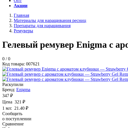
Опт
Акции
Главная
Материалы для наращивания ресниц
Препараты для наращивания
Ремуверы
Гелевый ремувер Enigma с ар
0
/
0
Код
товара
: 00
7621
Раскупили
Бренд:
Enigma
347 ₽
Цена
321
₽
1 мл:
21.40 ₽
Сообщить
о поступлении
Сравнение