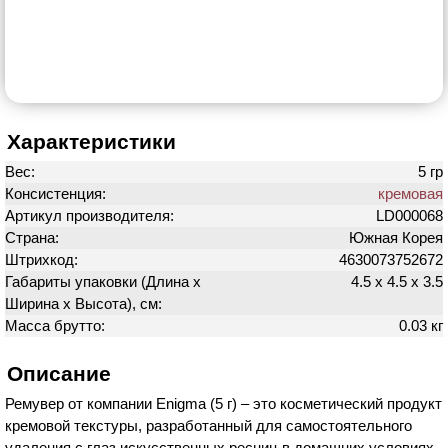
Характеристики
Вес:
5 гр
Консистенция:
кремовая
Артикул производителя:
LD000068
Страна:
Южная Корея
Штрихкод:
4630073752672
Габариты упаковки (Длина х
4.5 х 4.5 х 3.5
Ширина х Высота), см:
Масса брутто:
0.03 кг
Описание
Ремувер от компании Enigma (5 г) – это косметический продукт
кремовой текстуры, разработанный для самостоятельного
удаления с глаз искусственных ресниц в домашних условиях.