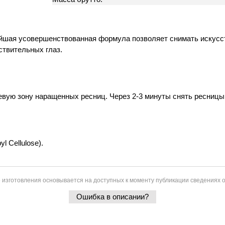
йшая усовершенствованная формула позволяет снимать искусс
ствительных глаз.
вую зону наращенных ресниц. Через 2-3 минуты снять ресницы
l Cellulose).
 изготовления основывается на доступных к моменту публикации сведениях о
Ошибка в описании?