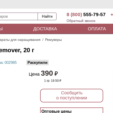
8 (800)
555-79-57
+
Обратный звонок
Ы
ДОСТАВКА
ОПЛАТА
араты для наращивания
Ремуверы
mover, 20 г
ра
: 00
2985
Раскупили
390
₽
Цена
1 гр:
19.50 ₽
Сообщить
о поступлении
Оптовые цены