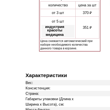
количество
цена за шт
от 3 шт
370 ₽
от 5 шт
индустрия
351 ₽
красоты
медицина
Цена снижается автоматический при
наборе необходимого количества
данного товара в корзине.
Характеристики
Вес:
Консистенция:
Страна:
Габариты упаковки (Длина х
Ширина х Высота), см:
Масса брутто: