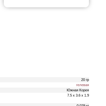
20 гр
гелевая
Южная Корея
7.5 х 3.6 х 1.9
0.029 кг