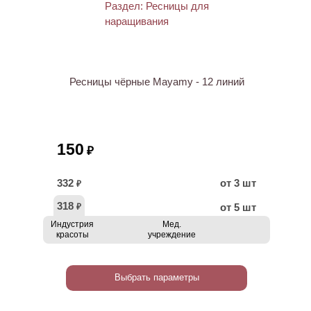
Ресницы чёрные Mayamy - 12 линий
150
₽
332
от 3 шт
₽
318
от 5 шт
₽
Индустрия
Мед.
красоты
учреждение
Выбрать параметры