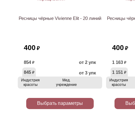
Ресницы чёрные Vivienne Elit - 20 линий
Ресницы чёрны
400
400
₽
₽
854
от 2 упк
1 163
₽
₽
845
1 151
от 3 упк
₽
₽
Индустрия
Мед.
Индустрия
красоты
учреждение
красоты
Выбрать параметры
Выб