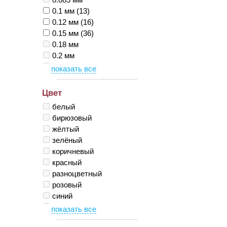
13 мм
(6)
0.1 мм
(13)
13-16 мм
0.12 мм
(16)
13.5 мм
0.15 мм
(36)
14 мм
(2)
0.18 мм
15 мм
0.2 мм
15-18 мм
0.23 мм
16 мм
0.25 мм
17 мм
Цвет
18 мм
19 мм
белый
mix мм
бирюзовый
жёлтый
зелёный
коричневый
красный
разноцветный
розовый
синий
сиреневый
фиолетовый