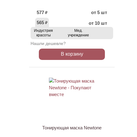
577
от 5 шт
₽
565
от 10 шт
₽
Индустрия
Мед.
красоты
учреждение
Нашли дешевле?
В корзину
ХИТ
Тонирующая маска Newtone