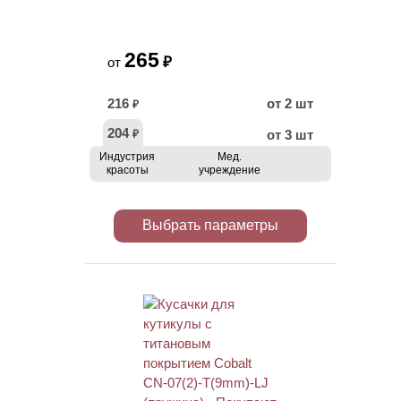
265
₽
от
216
от 2 шт
₽
204
от 3 шт
₽
Индустрия
Мед.
красоты
учреждение
Выбрать параметры
ХИТ
АКЦИЯ