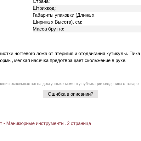
Страна:
Штрихкод:
Габариты упаковки (Длина х
Ширина х Высота), см:
Масса брутто:
чистки ногтевого ложа от птеригия и отодвигания кутикулы. Пик
формы, мелкая насечка предотвращает скольжение в руке.
ения основывается на доступных к моменту публикации сведениях о товаре.
Ошибка в описании?