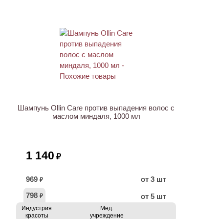
ХИТ
Шампунь Ollin Care против выпадения волос с
маслом миндаля, 1000 мл
1 140
₽
969
от 3 шт
₽
798
от 5 шт
₽
Индустрия
Мед.
красоты
учреждение