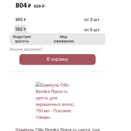
804
₽
929 ₽
683
от 3 шт
₽
562
от 5 шт
₽
Индустрия
Мед.
красоты
учреждение
Нашли дешевле?
В корзину
Шампунь Ollin Bionika Яркость цвета, для