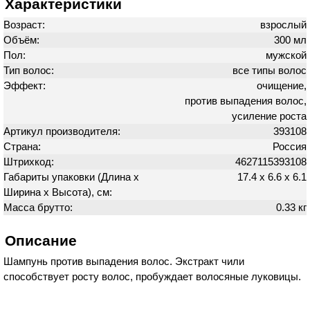
Характеристики
Возраст:
взрослый
Объём:
300 мл
Пол:
мужской
Тип волос:
все типы волос
Эффект:
очищение,
против выпадения волос,
усиление роста
Артикул производителя:
393108
Страна:
Россия
Штрихкод:
4627115393108
Габариты упаковки (Длина х
17.4 х 6.6 х 6.1
Ширина х Высота), см:
Масса брутто:
0.33 кг
Описание
Шампунь против выпадения волос. Экстракт чили
способствует росту волос, пробуждает волосяные луковицы.