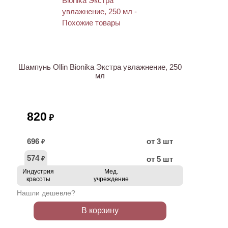
Шампунь Ollin Bionika Экстра увлажнение, 250
мл
820
₽
696
от 3 шт
₽
574
от 5 шт
₽
Индустрия
Мед.
красоты
учреждение
Нашли дешевле?
В корзину