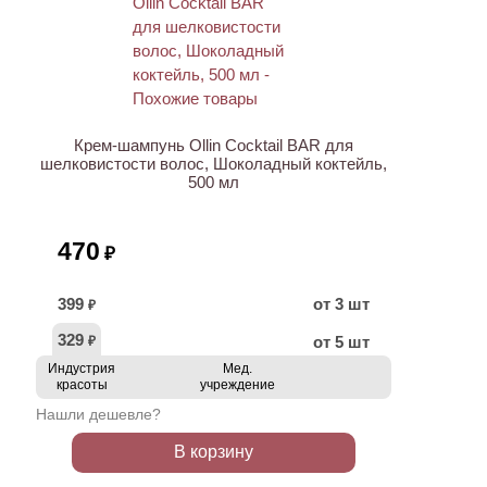
ХИТ
Крем-шампунь Ollin Cocktail BAR для
шелковистости волос, Шоколадный коктейль,
500 мл
470
₽
399
от 3 шт
₽
329
от 5 шт
₽
Индустрия
Мед.
красоты
учреждение
Нашли дешевле?
В корзину