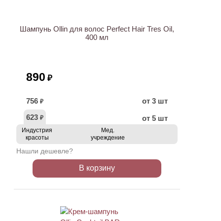
Шампунь Ollin для волос Perfect Hair Tres Oil,
400 мл
890
₽
756
от 3 шт
₽
623
от 5 шт
₽
Индустрия
Мед.
красоты
учреждение
Нашли дешевле?
В корзину