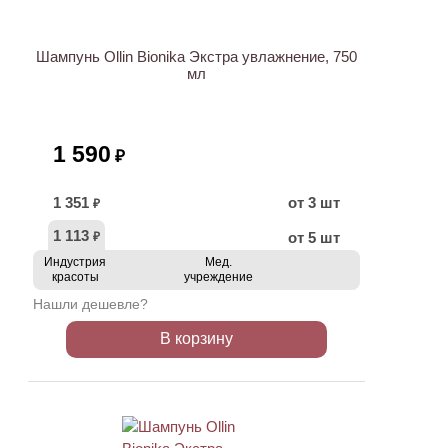
Шампунь Ollin Bionika Экстра увлажнение, 750
мл
1 590
₽
1 351
от 3 шт
₽
1 113
от 5 шт
₽
Индустрия
Мед.
красоты
учреждение
Нашли дешевле?
В корзину