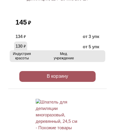
145
₽
134
от 3 упк
₽
130
от 5 упк
₽
Индустрия
Мед.
красоты
учреждение
В корзину