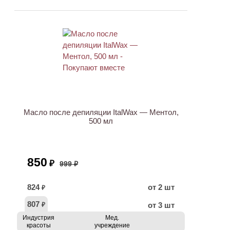
АКЦИЯ
Масло после депиляции ItalWax — Ментол,
500 мл
850
₽
999 ₽
824
от 2 шт
₽
807
от 3 шт
₽
Индустрия
Мед.
красоты
учреждение