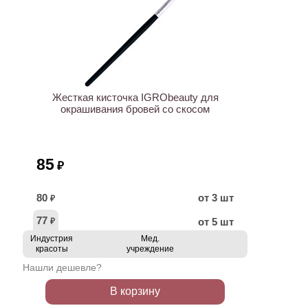
ХИТ
Жесткая кисточка IGRObeauty для
окрашивания бровей со скосом
85
₽
80
от 3 шт
₽
77
от 5 шт
₽
Индустрия
Мед.
красоты
учреждение
Нашли дешевле?
В корзину