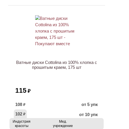
ХИТ
Ватные диски Cottolina из 100% хлопка с
прошитым краем, 175 шт
115
₽
108
от 5 упк
₽
102
от 10 упк
₽
Индустрия
Мед.
красоты
учреждение