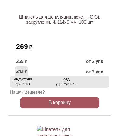
Шпатель для депиляции люкс — GiGi,
закругленный, 114х9 мм, 100 шт
269
₽
255
от 2 упк
₽
242
от 3 упк
₽
Индустрия
Мед.
красоты
учреждение
Нашли дешевле?
В корзину