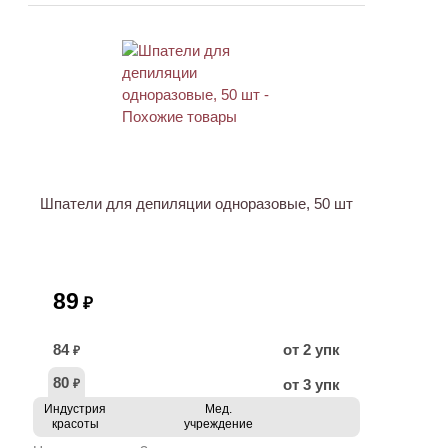
ХИТ
Шпатели для депиляции одноразовые, 50 шт
89
₽
84
от 2 упк
₽
80
от 3 упк
₽
Индустрия
Мед.
красоты
учреждение