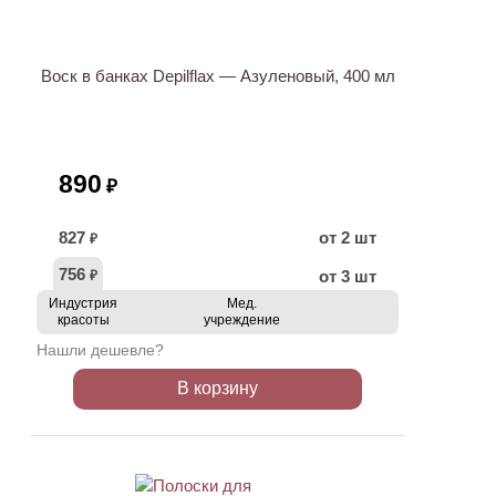
Воск в банках Depilflax — Азуленовый, 400 мл
890
₽
827
от 2 шт
₽
756
от 3 шт
₽
Индустрия
Мед.
красоты
учреждение
Нашли дешевле?
В корзину