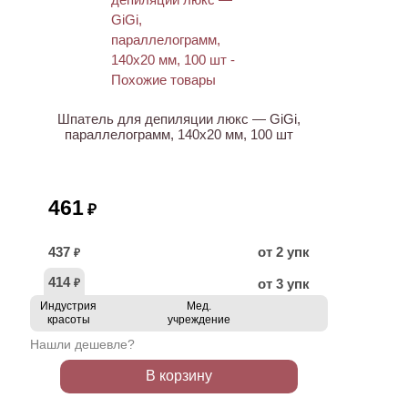
Шпатель для депиляции люкс — GiGi,
параллелограмм, 140х20 мм, 100 шт
461
₽
437
от 2 упк
₽
414
от 3 упк
₽
Индустрия
Мед.
красоты
учреждение
Нашли дешевле?
В корзину