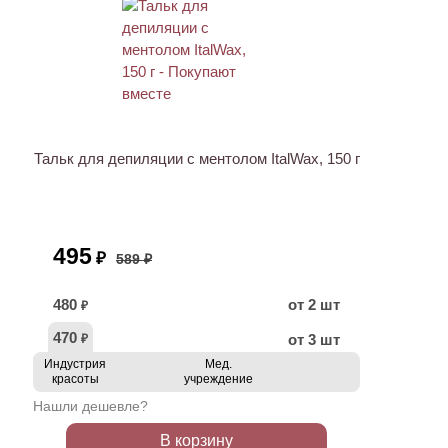
ХИТ
АКЦИЯ
Тальк для депиляции с ментолом ItalWax, 150 г
495
₽
589 ₽
480
от 2 шт
₽
470
от 3 шт
₽
Индустрия
Мед.
красоты
учреждение
Нашли дешевле?
В корзину