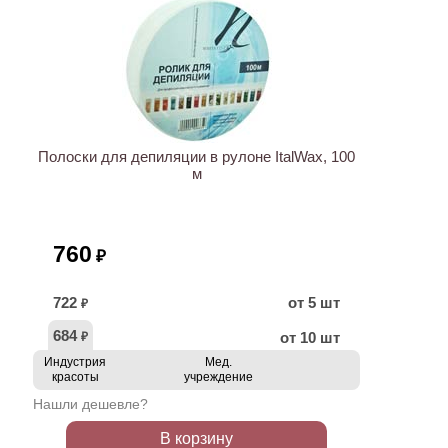
ХИТ
Полоски для депиляции в рулоне ItalWax, 100
м
760
₽
722
от 5 шт
₽
684
от 10 шт
₽
Индустрия
Мед.
красоты
учреждение
Нашли дешевле?
В корзину