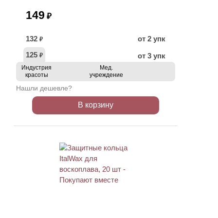
149
₽
132
от 2 упк
₽
125
от 3 упк
₽
Индустрия
Мед.
красоты
учреждение
Нашли дешевле?
В корзину
ХИТ
АКЦИЯ