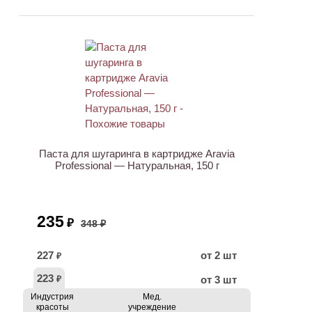
ХИТ
АКЦИЯ
Паста для шугаринга в картридже Aravia
Professional — Натуральная, 150 г
235
₽
348 ₽
227
от 2 шт
₽
223
от 3 шт
₽
Индустрия
Мед.
красоты
учреждение