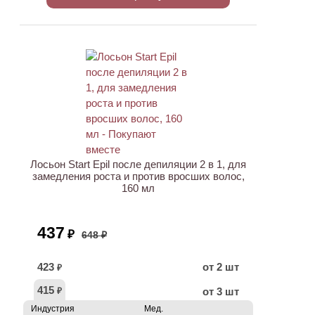
ХИТ
АКЦИЯ
Лосьон Start Epil после депиляции 2 в 1, для
замедления роста и против вросших волос,
160 мл
437
₽
648 ₽
423
от 2 шт
₽
415
от 3 шт
₽
Индустрия
Мед.