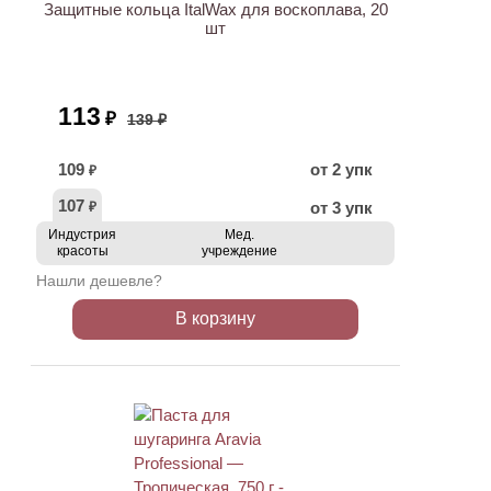
Защитные кольца ItalWax для воскоплава, 20
шт
113
₽
139 ₽
109
от 2 упк
₽
107
от 3 упк
₽
Индустрия
Мед.
красоты
учреждение
Нашли дешевле?
В корзину