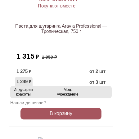
ХИТ
АКЦИЯ
Паста для шугаринга Aravia Professional —
Тропическая, 750 г
1 315
₽
1 950 ₽
1 275
от 2 шт
₽
1 249
от 3 шт
₽
Индустрия
Мед.
красоты
учреждение
Нашли дешевле?
В корзину