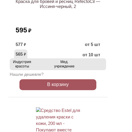
Краска для бровей и ресниц RefectoCil —
Иссиня-черный, 2
595
₽
577
от 5 шт
₽
565
от 10 шт
₽
Индустрия
Мед.
красоты
учреждение
Нашли дешевле?
В корзину
ХИТ