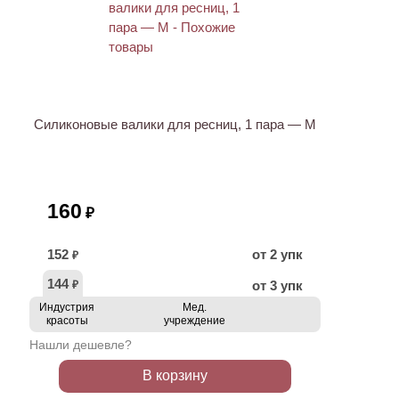
ХИТ
Силиконовые валики для ресниц, 1 пара — M
160
₽
152
от 2 упк
₽
144
от 3 упк
₽
Индустрия
Мед.
красоты
учреждение
Нашли дешевле?
В корзину