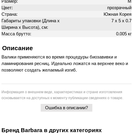
Размер:
M
Цвет:
прозрачный
Страна:
Южная Корея
Габариты упаковки (Длина х
7 х 5 х 0.7
Ширина х Высота), см:
Масса брутто:
0.005 кг
Описание
Валики применяются во время процедуры биозавивки и
ламинирования ресниц. Идеально ложатся на верхнее веко и
позволяют создать желаемый изгиб.
Информация о внешнем виде, характеристиках и стране изготовления
основывается на доступных к моменту публикации сведениях о товаре.
Ошибка в описании?
Бренд Barbara в других категориях