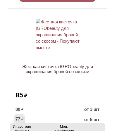
ХИТ
Жесткая кисточка IGRObeauty для
окрашивания бровей со скосом
85
₽
80
от 3 шт
₽
77
от 5 шт
₽
Индустрия
Мед.