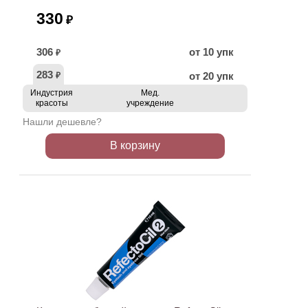
330
₽
306
от 10 упк
₽
283
от 20 упк
₽
Индустрия
Мед.
красоты
учреждение
Нашли дешевле?
В корзину
ХИТ