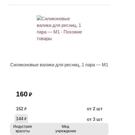
ХИТ
Силиконовые валики для ресниц, 1 пара — M1
160
₽
152
от 2 шт
₽
144
от 3 шт
₽
Индустрия
Мед.
красоты
учреждение