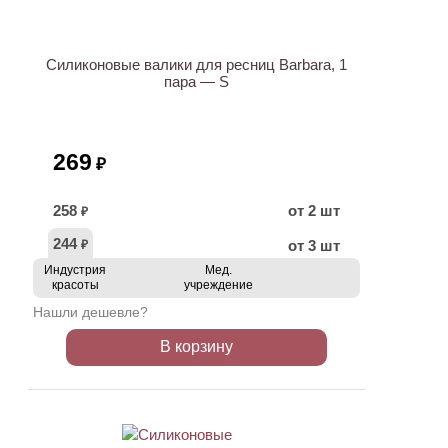
Силиконовые валики для ресниц Barbara, 1
пара — S
269
₽
258
от 2 шт
₽
244
от 3 шт
₽
Индустрия
Мед.
красоты
учреждение
Нашли дешевле?
В корзину