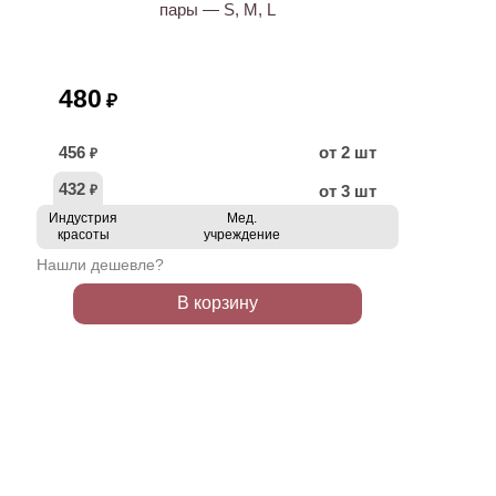
пары — S, M, L
480
₽
456
от 2 шт
₽
432
от 3 шт
₽
Индустрия
Мед.
красоты
учреждение
Нашли дешевле?
В корзину