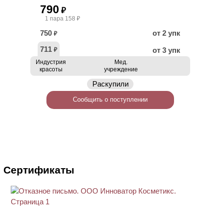
790
₽
1 пара 158 ₽
750
от 2 упк
₽
711
от 3 упк
₽
Индустрия
Мед.
красоты
учреждение
Раскупили
Сообщить о поступлении
Сертификаты