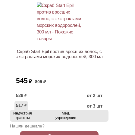
АКЦИЯ
Скраб Start Epil против вросших волос, с
экстрактами морских водорослей, 300 мл
545
₽
809 ₽
528
от 2 шт
₽
517
от 3 шт
₽
Индустрия
Мед.
красоты
учреждение
Нашли дешевле?