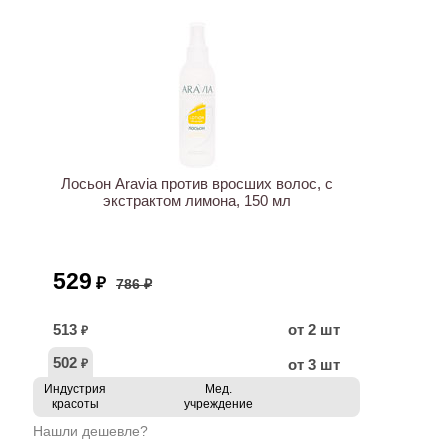
ХИТ
АКЦИЯ
Лосьон Aravia против вросших волос, с
экстрактом лимона, 150 мл
529
₽
786 ₽
513
от 2 шт
₽
502
от 3 шт
₽
Индустрия
Мед.
красоты
учреждение
Нашли дешевле?