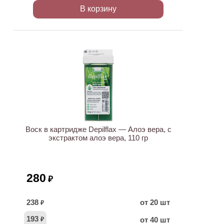
В корзину
ХИТ
Воск в картридже Depilflax — Алоэ вера, с
экстрактом алоэ вера, 110 гр
280
₽
238
от 20 шт
₽
193
от 40 шт
₽