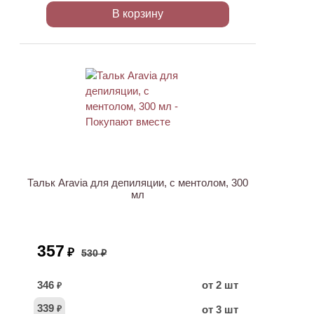
В корзину
ХИТ
АКЦИЯ
Тальк Aravia для депиляции, с ментолом, 300
мл
357
₽
530 ₽
346
от 2 шт
₽
339
от 3 шт
₽