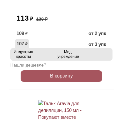
113
₽
139 ₽
109
от 2 упк
₽
107
от 3 упк
₽
Индустрия
Мед.
красоты
учреждение
Нашли дешевле?
В корзину
ХИТ
АКЦИЯ