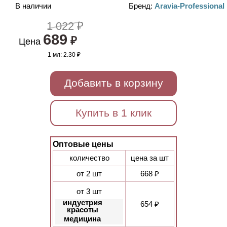
В наличии
Бренд:
Aravia-Professional
1 022 ₽
689
₽
Цена
1 мл:
2.30 ₽
Добавить в корзину
Купить в 1 клик
Оптовые цены
количество
цена за шт
от 2 шт
668 ₽
от 3 шт
индустрия
654 ₽
красоты
медицина