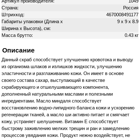
Артикул производителя:
1049
Страна:
Россия
Штрихкод:
4670008491177
Габариты упаковки (Длина х
9 х 9 х 8.9
Ширина х Высота), см:
Масса брутто:
0.43 кг
Описание
Данный скраб способствует улучшению кровотока и выводу
из организма шлаков и излишков жидкости, улучшению
эластичности и разглаживанию кожи. Он имеет в основе
своего состава сахар, выступающий в качестве
скрабирующего и отшелушивающего компонента,
дополненный натуральными маслами и полезными
ингредиентами. Масло миндаля способствует
восстановлению водно-липидного баланса кожи и ускорению
регенерации тканей, а масло ши активно питает и смягчает
кожу, устраняет шелушение. Витамин E способствует
быстрому заживлению мелких трещин и ран и замедлению
процессов увядания кожи. Продукт нежно воздействует, не