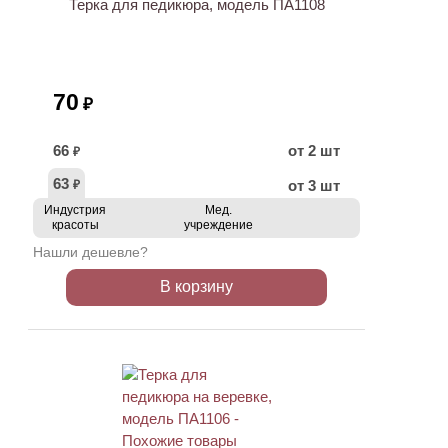
Терка для педикюра, модель ПА1108
70
₽
66
от 2 шт
₽
63
от 3 шт
₽
Индустрия
Мед.
красоты
учреждение
Нашли дешевле?
В корзину