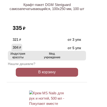
Крафт-пакет DGM Steriguard
самозапечатывающийся, 100х250 мм, 100 шт
335
₽
321
от 3 упк
₽
304
от 5 упк
₽
Индустрия
Мед.
красоты
учреждение
Нашли дешевле?
В корзину