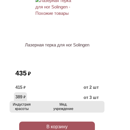
ХИТ
Лазерная терка для ног Solingen
435
₽
415
от 2 шт
₽
389
от 3 шт
₽
Индустрия
Мед.
красоты
учреждение
В корзину