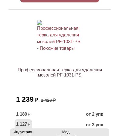
АКЦИЯ
Профессиональная тёрка для удаления
мозолей PF-1031-PS
1 239
₽
1 426 ₽
1 189
от 2 упк
₽
1 127
от 3 упк
₽
Индустрия
Мед.