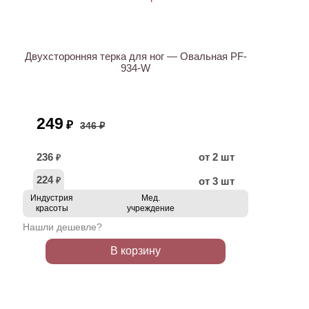
ХИТ
АКЦИЯ
Двухсторонняя терка для ног — Овальная PF-
934-W
249
₽
346 ₽
236
от 2 шт
₽
224
от 3 шт
₽
Индустрия
Мед.
красоты
учреждение
Нашли дешевле?
В корзину