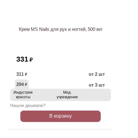
ХИТ
Крем MS Nails для рук и ногтей, 500 мл
331
₽
311
от 2 шт
₽
294
от 3 шт
₽
Индустрия
Мед.
красоты
учреждение
Нашли дешевле?
В корзину