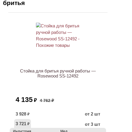
бритья
АКЦИЯ
Стойка для бритья ручной работы —
Rosewood SS-12492
4 135
₽
4 762 ₽
3 928
от 2 шт
₽
3 721
от 3 шт
₽
Индустрия
Мед.