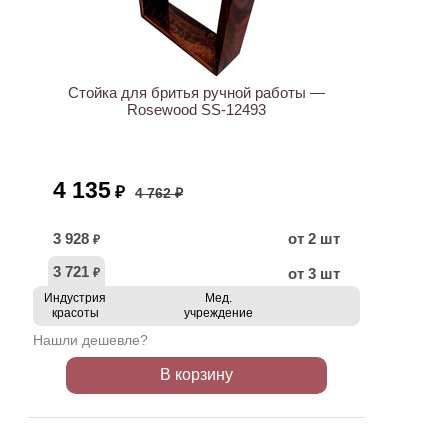
АКЦИЯ
Стойка для бритья ручной работы —
Rosewood SS-12493
4 135
₽
4 762 ₽
3 928
от 2 шт
₽
3 721
от 3 шт
₽
Индустрия
Мед.
красоты
учреждение
Нашли дешевле?
В корзину