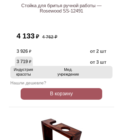
Стойка для бритья ручной работы —
Rosewood SS-12491
4 133
₽
4 762 ₽
3 926
от 2 шт
₽
3 719
от 3 шт
₽
Индустрия
Мед.
красоты
учреждение
Нашли дешевле?
В корзину