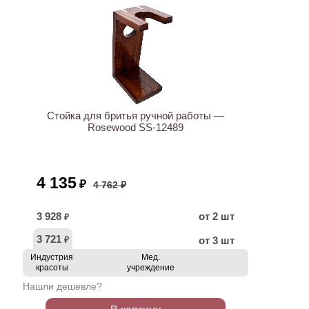
АКЦИЯ
Стойка для бритья ручной работы —
Rosewood SS-12489
4 135
₽
4 762 ₽
3 928
от 2 шт
₽
3 721
от 3 шт
₽
Индустрия
Мед.
красоты
учреждение
Нашли дешевле?