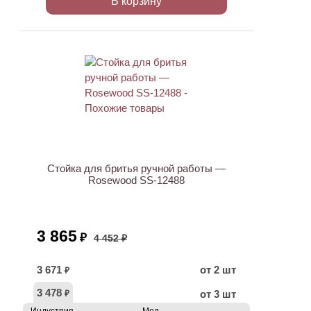
В корзину
АКЦИЯ
Стойка для бритья ручной работы —
Rosewood SS-12488
3 865
₽
4 452 ₽
3 671
от 2 шт
₽
3 478
от 3 шт
₽