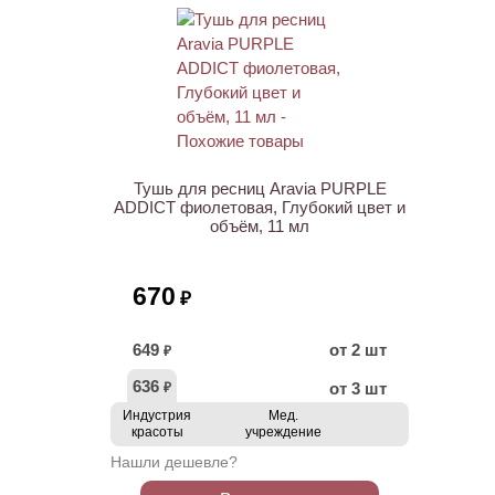
НОВИНКА
Тушь для ресниц Aravia PURPLE
ADDICT фиолетовая, Глубокий цвет и
объём, 11 мл
670
₽
649
от 2 шт
₽
636
от 3 шт
₽
Индустрия
Мед.
красоты
учреждение
Нашли дешевле?