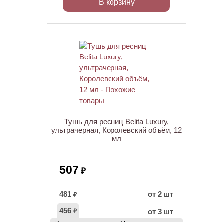
В корзину
ХИТ
НОВИНКА
Тушь для ресниц Belita Luxury,
ультрачерная, Королевский объём, 12
мл
507
₽
481
от 2 шт
₽
456
от 3 шт
₽