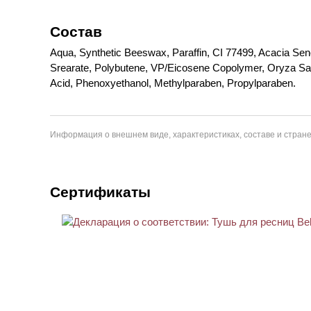
Состав
Aqua, Synthetic Beeswax, Paraffin, CI 77499, Acacia Sene
Srearate, Polybutene, VP/Eicosene Copolymer, Oryza Sati
Acid, Phenoxyethanol, Methylparaben, Propylparaben.
Информация о внешнем виде, характеристиках, составе и стране
Сертификаты