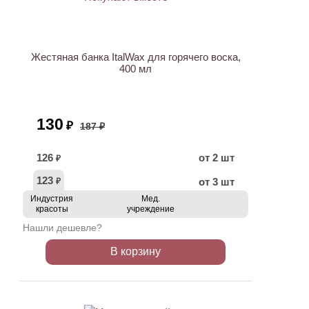
ХИТ
АКЦИЯ
Жестяная банка ItalWax для горячего воска,
400 мл
130
₽
187 ₽
126
от 2 шт
₽
123
от 3 шт
₽
Индустрия
Мед.
красоты
учреждение
Нашли дешевле?
В корзину