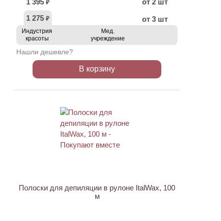
1 395
от 2 шт
₽
1 275
от 3 шт
₽
Индустрия
Мед.
красоты
учреждение
Нашли дешевле?
В корзину
ХИТ
Полоски для депиляции в рулоне ItalWax, 100
м