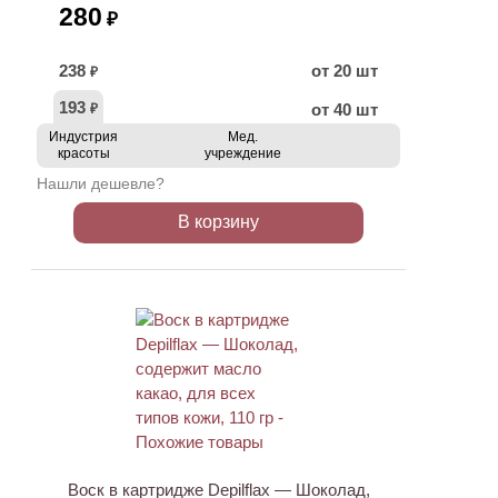
280
₽
238
от 20 шт
₽
193
от 40 шт
₽
Индустрия
Мед.
красоты
учреждение
Нашли дешевле?
В корзину
ХИТ
Воск в картридже Depilflax — Шоколад,