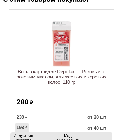
ХИТ
Воск в картридже Depilflax — Розовый, с
розовым маслом, для жестких и коротких
волос, 110 гр
280
₽
238
от 20 шт
₽
193
от 40 шт
₽
Индустрия
Мед.