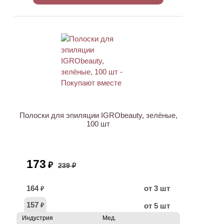
ХИТ
АКЦИЯ
Полоски для эпиляции IGRObeauty, зелёные,
100 шт
173
₽
239 ₽
164
от 3 шт
₽
157
от 5 шт
₽
Индустрия
Мед.