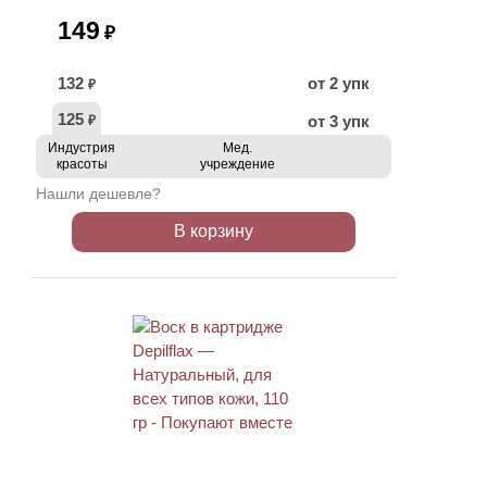
149
₽
132
от 2 упк
₽
125
от 3 упк
₽
Индустрия
Мед.
красоты
учреждение
Нашли дешевле?
В корзину
ХИТ