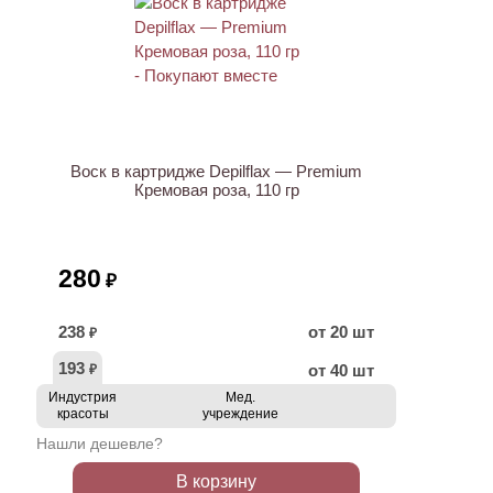
ХИТ
Воск в картридже Depilflax — Premium
Кремовая роза, 110 гр
280
₽
238
от 20 шт
₽
193
от 40 шт
₽
Индустрия
Мед.
красоты
учреждение
Нашли дешевле?
В корзину