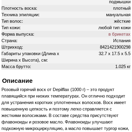
подмышки
Плотность воска:
плотный
Техника эпиляции:
мануальная
Тип волос:
жёсткие
Тип кожи:
любой тип кожи
Форма выпуска:
в брикетах
Страна:
Испания
Штрихкод:
8421421900298
Габариты упаковки (Длина х
32.7 х 17.5 х 5.5
Ширина х Высота), см:
Масса брутто:
1.025 кг
Описание
Розовый горячий воск от Depilflax (1000 г) – это продукт
плавящийся при низких температурах. Он отлично подходит
для устранения коротких уплотненных волосков. Воск имеет
повышенную цепкость и поэтому легко справляется с
жесткими волосиками. В составе средства присутствуют
флавоноиды и розовое масло. Флавоноиды улучшают
подкожную микроциркуляцию, а масло повышает тургор кожи,