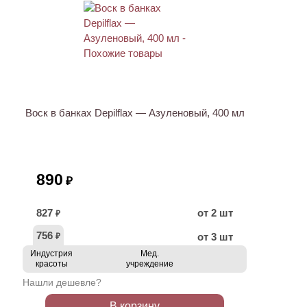
Воск в банках Depilflax — Азуленовый, 400 мл
890
₽
827
от 2 шт
₽
756
от 3 шт
₽
Индустрия
Мед.
красоты
учреждение
Нашли дешевле?
В корзину