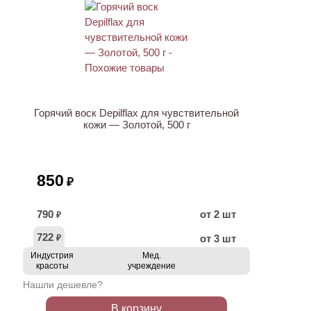
Горячий воск Depilflax для чувствительной
кожи — Золотой, 500 г
850
₽
790
от 2 шт
₽
722
от 3 шт
₽
Индустрия
Мед.
красоты
учреждение
Нашли дешевле?
В корзину