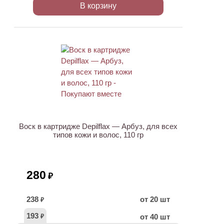
В корзину
ХИТ
Воск в картридже Depilflax — Арбуз, для всех
типов кожи и волос, 110 гр
280
₽
238
от 20 шт
₽
193
от 40 шт
₽