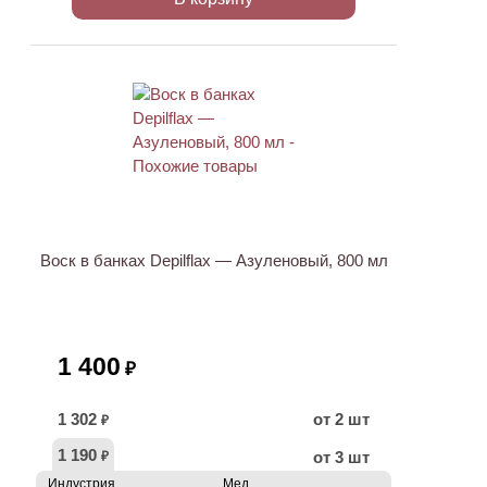
Воск в банках Depilflax — Азуленовый, 800 мл
1 400
₽
1 302
от 2 шт
₽
1 190
от 3 шт
₽
Индустрия
Мед.