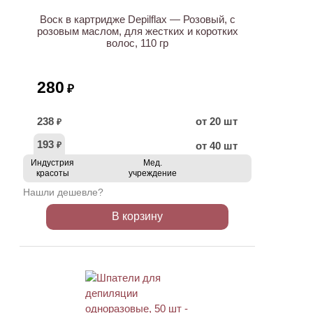
Воск в картридже Depilflax — Розовый, с
розовым маслом, для жестких и коротких
волос, 110 гр
280
₽
238
от 20 шт
₽
193
от 40 шт
₽
Индустрия
Мед.
красоты
учреждение
Нашли дешевле?
В корзину