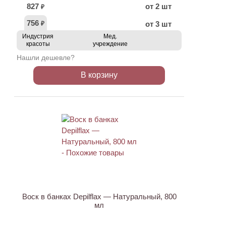
827
от 2 шт
₽
756
от 3 шт
₽
Индустрия
Мед.
красоты
учреждение
Нашли дешевле?
В корзину
Воск в банках Depilflax — Натуральный, 800
мл