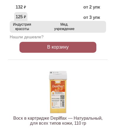
132
от 2 упк
₽
125
от 3 упк
₽
Индустрия
Мед.
красоты
учреждение
Нашли дешевле?
В корзину
ХИТ
Воск в картридже Depilflax — Натуральный,
для всех типов кожи, 110 гр