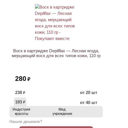
ХИТ
Воск в картридже Depilflax — Лесная ягода,
мерцающий воск для всех типов кожи, 110 гр
280
₽
238
от 20 шт
₽
193
от 40 шт
₽
Индустрия
Мед.
красоты
учреждение
Нашли дешевле?