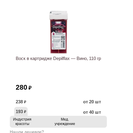
ХИТ
Воск в картридже Depilflax — Вино, 110 гр
280
₽
238
от 20 шт
₽
193
от 40 шт
₽
Индустрия
Мед.
красоты
учреждение
Нашли дешевле?