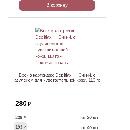
В корзину
ХИТ
Воск в картридже Depilflax — Синий, с
азуленом для чувствительной кожи, 110 гр
280
₽
238
от 20 шт
₽
193
от 40 шт
₽