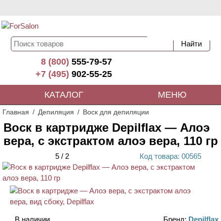
8 (800)
555-79-57
+7 (495)
902-55-25
КАТАЛОГ
МЕНЮ
Главная
Депиляция
Воск для депиляции
Воск в картридже Depilflax — Алоэ
вера, с экстрактом алоэ вера, 110 гр
5
/
2
Код
товара
: 00
565
ХИТ
В наличии
Бренд:
Depilflax