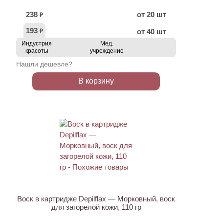
238
от 20 шт
₽
193
от 40 шт
₽
Индустрия
Мед.
красоты
учреждение
Нашли дешевле?
В корзину
ХИТ
Воск в картридже Depilflax — Морковный, воск
для загорелой кожи, 110 гр