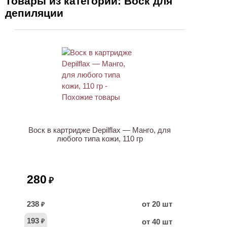
Товары из категории: Воск для
депиляции
ХИТ
Воск в картридже Depilflax — Манго, для
любого типа кожи, 110 гр
280
₽
238
от 20 шт
₽
193
от 40 шт
₽