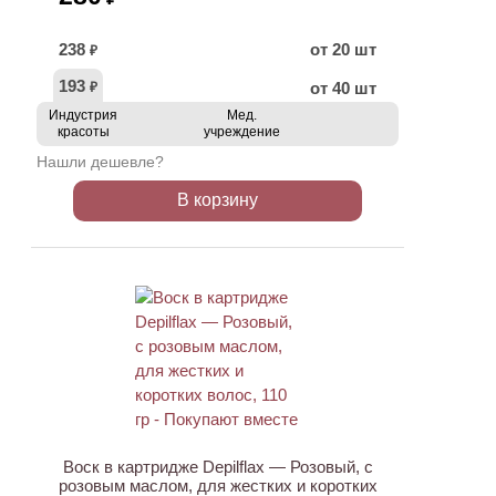
238
от 20 шт
₽
193
от 40 шт
₽
Индустрия
Мед.
красоты
учреждение
Нашли дешевле?
В корзину
ХИТ
Воск в картридже Depilflax — Розовый, с
розовым маслом, для жестких и коротких