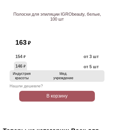
Полоски для эпиляции IGRObeauty, белые,
100 шт
163
₽
154
от 3 шт
₽
146
от 5 шт
₽
Индустрия
Мед.
красоты
учреждение
Нашли дешевле?
В корзину