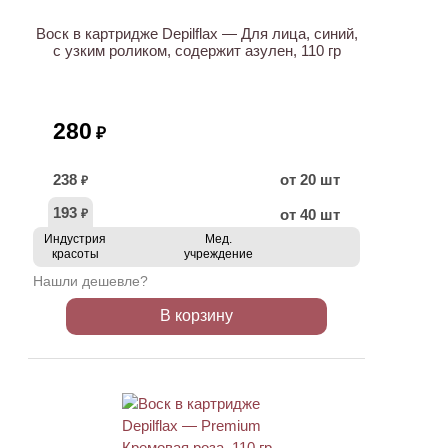
Воск в картридже Depilflax — Для лица, синий,
с узким роликом, содержит азулен, 110 гр
280
₽
238
от 20 шт
₽
193
от 40 шт
₽
Индустрия
Мед.
красоты
учреждение
Нашли дешевле?
В корзину