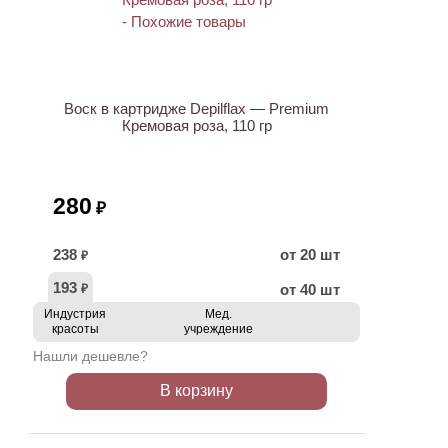
ХИТ
Воск в картридже Depilflax — Premium
Кремовая роза, 110 гр
280
₽
238
от 20 шт
₽
193
от 40 шт
₽
Индустрия
Мед.
красоты
учреждение
Нашли дешевле?
В корзину