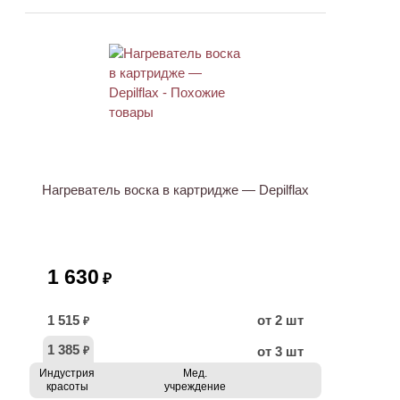
Нагреватель воска в картридже — Depilflax
1 630
₽
1 515
от 2 шт
₽
1 385
от 3 шт
₽
Индустрия
Мед.
красоты
учреждение