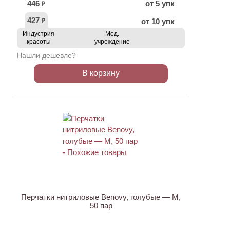
446
от 5 упк
₽
427
от 10 упк
₽
Индустрия
Мед.
красоты
учреждение
Нашли дешевле?
В корзину
ХИТ
Перчатки нитриловые Benovy, голубые — M,
50 пар