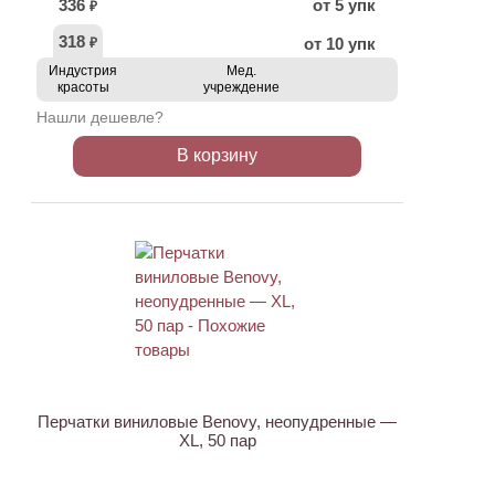
336
от 5 упк
₽
318
от 10 упк
₽
Индустрия
Мед.
красоты
учреждение
Нашли дешевле?
В корзину
Перчатки виниловые Benovy, неопудренные —
XL, 50 пар