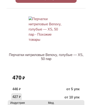
Перчатки нитриловые Benovy, голубые — XS,
50 пар
470
₽
446
от 5 упк
₽
427
от 10 упк
₽
Индустрия
Мед.