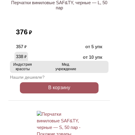
Перчатки виниловые SAF&TY, черные — L, 50
пар
376
₽
357
от 5 упк
₽
338
от 10 упк
₽
Индустрия
Мед.
красоты
учреждение
Нашли дешевле?
В корзину