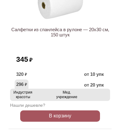
Салфетки из спанлейса в рулоне — 20х30 см,
150 штук
345
₽
320
от 10 упк
₽
296
от 20 упк
₽
Индустрия
Мед.
красоты
учреждение
Нашли дешевле?
В корзину