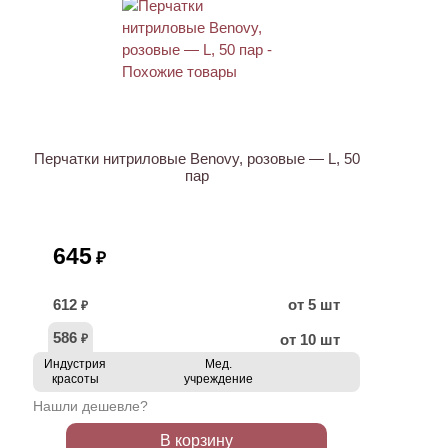
Перчатки нитриловые Benovy, розовые — L, 50
пар
645
₽
612
от 5 шт
₽
586
от 10 шт
₽
Индустрия
Мед.
красоты
учреждение
Нашли дешевле?
В корзину