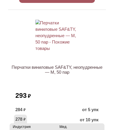
ХИТ
Перчатки виниловые SAF&TY, неопудренные
— M, 50 пар
293
₽
284
от 5 упк
₽
278
от 10 упк
₽
Индустрия
Мед.