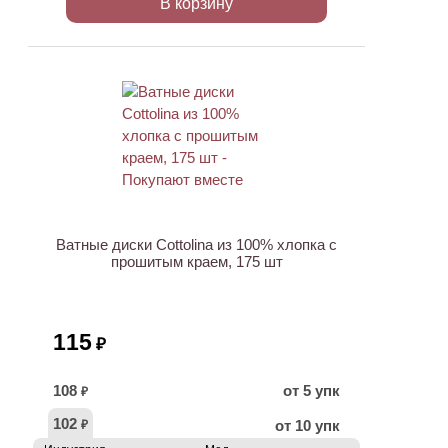
В корзину
ХИТ
Ватные диски Cottolina из 100% хлопка с
прошитым краем, 175 шт
115
₽
108
от 5 упк
₽
102
от 10 упк
₽