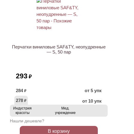
НОВИНКА
Перчатки виниловые SAF&TY, неопудренные
— S, 50 пар
293
₽
284
от 5 упк
₽
278
от 10 упк
₽
Индустрия
Мед.
красоты
учреждение
Нашли дешевле?
В корзину