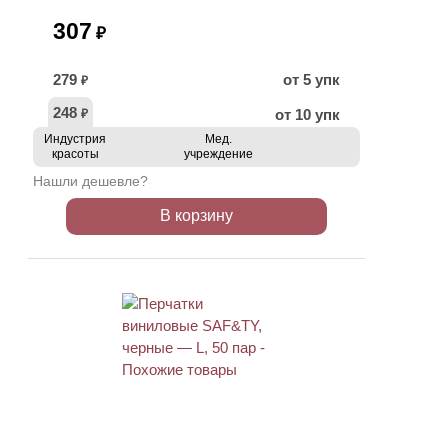
307
₽
279
от 5 упк
₽
248
от 10 упк
₽
Индустрия
Мед.
красоты
учреждение
Нашли дешевле?
В корзину
НОВИНКА