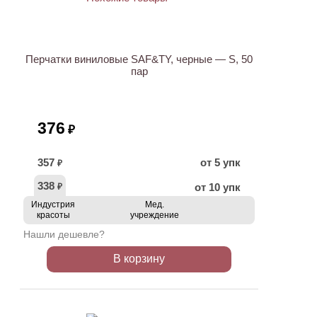
НОВИНКА
Перчатки виниловые SAF&TY, черные — S, 50
пар
376
₽
357
от 5 упк
₽
338
от 10 упк
₽
Индустрия
Мед.
красоты
учреждение
Нашли дешевле?
В корзину