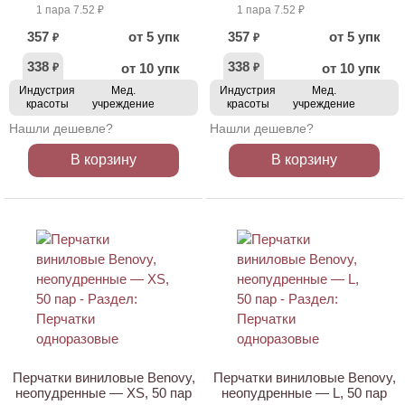
1 пара 7.52 ₽
1 пара 7.52 ₽
357
от 5 упк
357
от 5 упк
₽
₽
338
338
от 10 упк
от 10 упк
₽
₽
Индустрия
Мед.
Индустрия
Мед.
красоты
учреждение
красоты
учреждение
Нашли дешевле?
Нашли дешевле?
В корзину
В корзину
Перчатки виниловые Benovy,
Перчатки виниловые Benovy,
неопудренные — XS, 50 пар
неопудренные — L, 50 пар