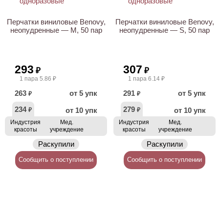
Перчатки виниловые Benovy,
Перчатки виниловые Benovy,
неопудренные — M, 50 пар
неопудренные — S, 50 пар
293
307
₽
₽
1 пара 5.86 ₽
1 пара 6.14 ₽
263
от 5 упк
291
от 5 упк
₽
₽
234
279
от 10 упк
от 10 упк
₽
₽
Индустрия
Мед.
Индустрия
Мед.
красоты
учреждение
красоты
учреждение
Раскупили
Раскупили
Сообщить о поступлении
Сообщить о поступлении