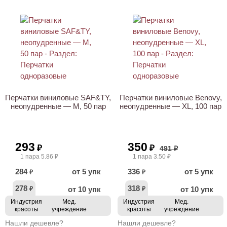
ХИТ
АКЦИЯ
Перчатки виниловые SAF&TY,
Перчатки виниловые Benovy,
неопудренные — M, 50 пар
неопудренные — XL, 100 пар
293
350
₽
₽
491 ₽
1 пара 5.86 ₽
1 пара 3.50 ₽
284
от 5 упк
336
от 5 упк
₽
₽
278
318
от 10 упк
от 10 упк
₽
₽
Индустрия
Мед.
Индустрия
Мед.
красоты
учреждение
красоты
учреждение
Нашли дешевле?
Нашли дешевле?