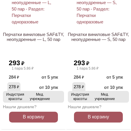
НОВИНКА
НОВИНКА
Перчатки виниловые SAF&TY,
Перчатки виниловые SAF&TY,
неопудренные — L, 50 пар
неопудренные — S, 50 пар
293
293
₽
₽
1 пара 5.86 ₽
1 пара 5.86 ₽
284
от 5 упк
284
от 5 упк
₽
₽
278
278
от 10 упк
от 10 упк
₽
₽
Индустрия
Мед.
Индустрия
Мед.
красоты
учреждение
красоты
учреждение
Нашли дешевле?
Нашли дешевле?
В корзину
В корзину