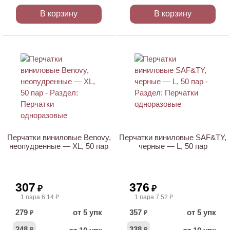
В корзину
В корзину
НОВИНКА
Перчатки виниловые Benovy,
Перчатки виниловые SAF&TY,
неопудренные — XL, 50 пар
черные — L, 50 пар
307
376
₽
₽
1 пара 6.14 ₽
1 пара 7.52 ₽
279
от 5 упк
357
от 5 упк
₽
₽
248
338