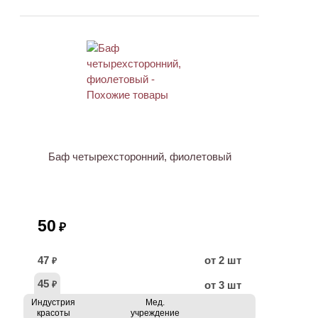
ХИТ
Баф четырехсторонний, фиолетовый
50
₽
47
от 2 шт
₽
45
от 3 шт
₽
Индустрия
Мед.
красоты
учреждение