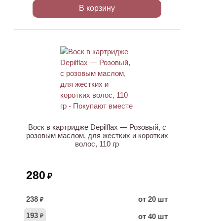
В корзину
ХИТ
Воск в картридже Depilflax — Розовый, с
розовым маслом, для жестких и коротких
волос, 110 гр
280
₽
238
от 20 шт
₽
193
от 40 шт
₽