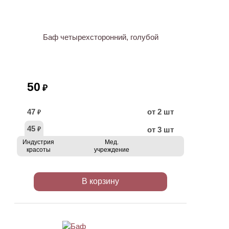
Баф четырехсторонний, голубой
50
₽
47
от 2 шт
₽
45
от 3 шт
₽
Индустрия
Мед.
красоты
учреждение
В корзину