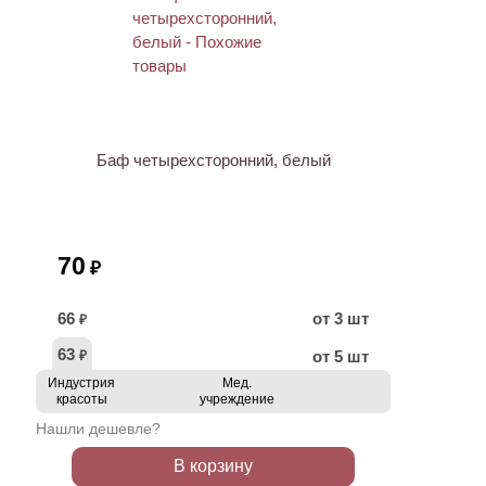
ХИТ
Баф четырехсторонний, белый
70
₽
66
от 3 шт
₽
63
от 5 шт
₽
Индустрия
Мед.
красоты
учреждение
Нашли дешевле?
В корзину