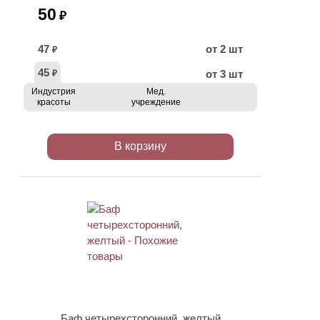
50
₽
47
от 2 шт
₽
45
от 3 шт
₽
Индустрия
Мед.
красоты
учреждение
В корзину
Баф четырехсторонний, желтый