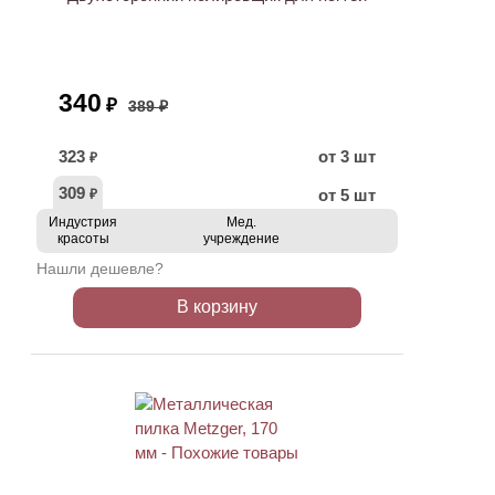
340
₽
389 ₽
323
от 3 шт
₽
309
от 5 шт
₽
Индустрия
Мед.
красоты
учреждение
Нашли дешевле?
В корзину