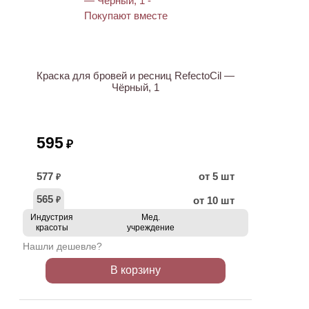
ХИТ
Краска для бровей и ресниц RefectoCil —
Чёрный, 1
595
₽
577
от 5 шт
₽
565
от 10 шт
₽
Индустрия
Мед.
красоты
учреждение
Нашли дешевле?
В корзину