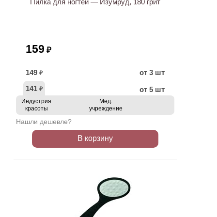
Пилка для ногтей — Изумруд, 180 грит
159
₽
149
от 3 шт
₽
141
от 5 шт
₽
Индустрия
Мед.
красоты
учреждение
Нашли дешевле?
В корзину
ХИТ