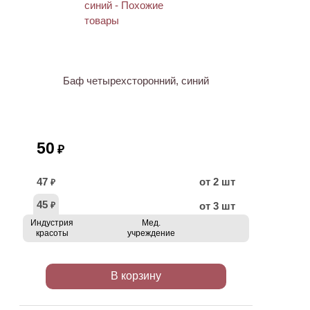
ХИТ
Баф четырехсторонний, синий
50
₽
47
от 2 шт
₽
45
от 3 шт
₽
Индустрия
Мед.
красоты
учреждение
В корзину