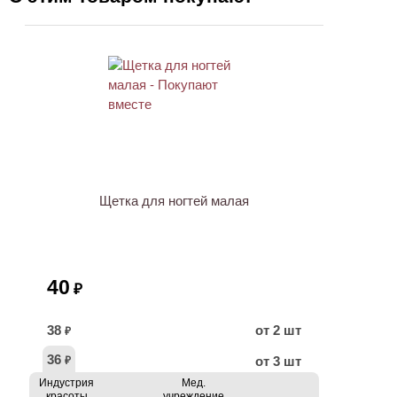
ХИТ
Щетка для ногтей малая
40
₽
38
от 2 шт
₽
36
от 3 шт
₽
Индустрия
Мед.
красоты
учреждение