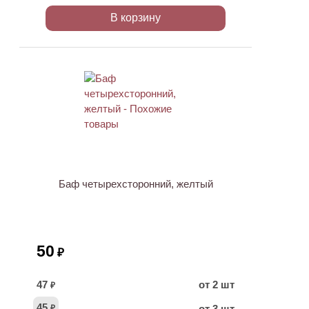
В корзину
Баф четырехсторонний, желтый
50
₽
47
от 2 шт
₽
45
от 3 шт
₽