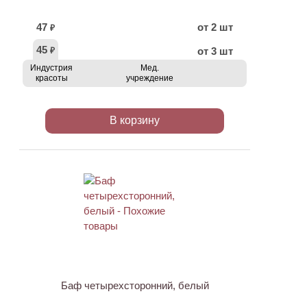
47
от 2 шт
₽
45
от 3 шт
₽
Индустрия
Мед.
красоты
учреждение
В корзину
ХИТ
Баф четырехсторонний, белый