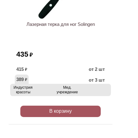
Лазерная терка для ног Solingen
435
₽
415
от 2 шт
₽
389
от 3 шт
₽
Индустрия
Мед.
красоты
учреждение
В корзину