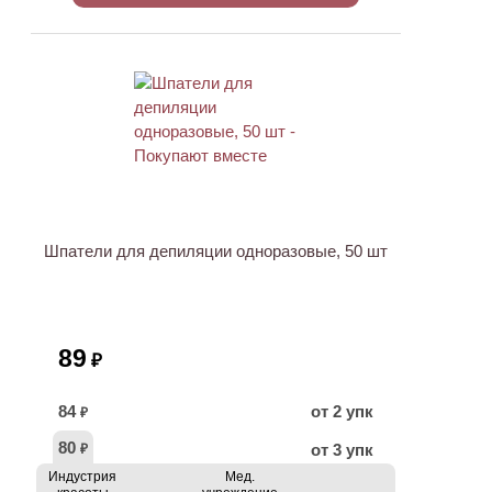
ХИТ
Шпатели для депиляции одноразовые, 50 шт
89
₽
84
от 2 упк
₽
80
от 3 упк
₽
Индустрия
Мед.