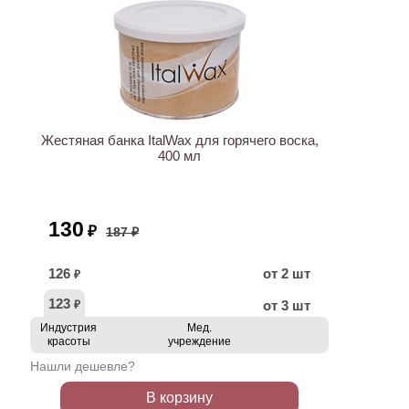
ХИТ
АКЦИЯ
Жестяная банка ItalWax для горячего воска,
400 мл
130
₽
187 ₽
126
от 2 шт
₽
123
от 3 шт
₽
Индустрия
Мед.
красоты
учреждение
Нашли дешевле?
В корзину