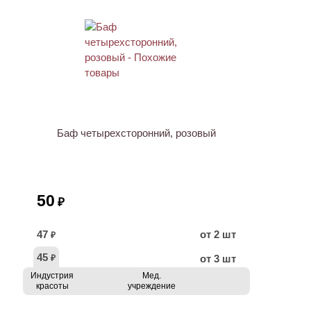
ХИТ
Баф четырехсторонний, розовый
50
₽
47
от 2 шт
₽
45
от 3 шт
₽
Индустрия
Мед.
красоты
учреждение