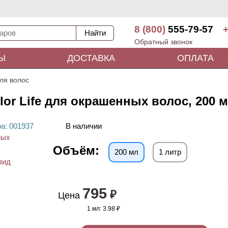
8 (800)
555-79-57
+
Обратный звонок
Ы
ДОСТАВКА
ОПЛАТА
ля волос
lor Life для окрашенных волос, 200 
ра
: 00
1937
В наличии
Объём:
200 мл
1 литр
795
₽
Цена
1 мл:
3.98 ₽