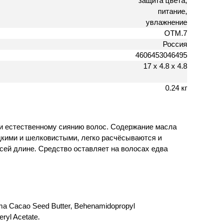
защита цвета,
питание,
увлажнение
OTM.7
Россия
4606453046495
17 х 4.8 х 4.8
0.24 кг
 и естественному сиянию волос. Содержание масла
адкими и шелковистыми, легко расчёсываются и
всей длине. Средство оставляет на волосах едва
roma Cacao Seed Butter, Behenamidopropyl
ryl Acetate.