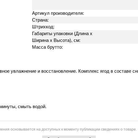
Артикул производителя:
Страна:
Штрихкод:
Габариты упаковки (Длина х
Ширина х Высота), см:
Масса брутто:
ное увлажнение и восстановление. Комплекс ягод в составе сн
минуты, смыть водой.
ения основывается на доступных к моменту публикации сведениях о товаре.