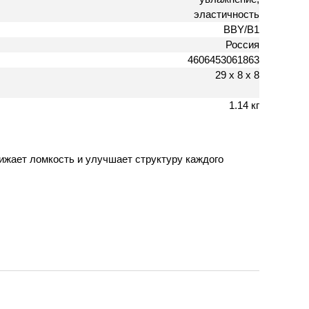
эластичность
BBY/B1
Россия
4606453061863
29 х 8 х 8
1.14 кг
ижает ломкость и улучшает структуру каждого