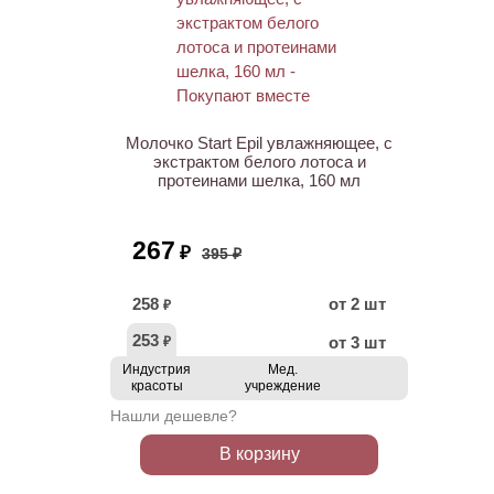
ХИТ
АКЦИЯ
Молочко Start Epil увлажняющее, с
экстрактом белого лотоса и
протеинами шелка, 160 мл
267
₽
395 ₽
258
от 2 шт
₽
253
от 3 шт
₽
Индустрия
Мед.
красоты
учреждение
Нашли дешевле?
В корзину