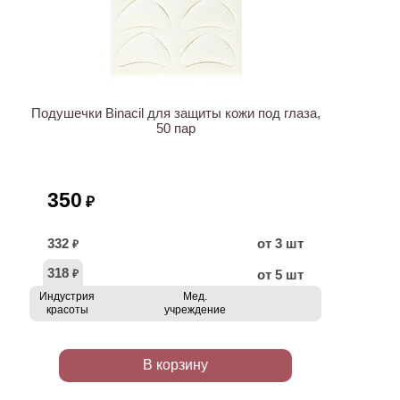
Подушечки Binacil для защиты кожи под глаза,
50 пар
350
₽
332
от 3 шт
₽
318
от 5 шт
₽
Индустрия
Мед.
красоты
учреждение
В корзину