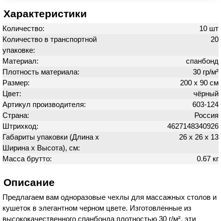
Характеристики
Количество:
10 шт
Количество в транспортной
20
упаковке:
Материал:
спанбонд
Плотность материала:
30 гр/м²
Размер:
200 х 90 см
Цвет:
чёрный
Артикул производителя:
603-124
Страна:
Россия
Штрихкод:
4627148340926
Габариты упаковки (Длина х
26 х 26 х 13
Ширина х Высота), см:
Масса брутто:
0.67 кг
Описание
Предлагаем вам одноразовые чехлы для массажных столов и
кушеток в элегантном черном цвете. Изготовленные из
высококачественного спанбонда плотностью 30 г/м², эти