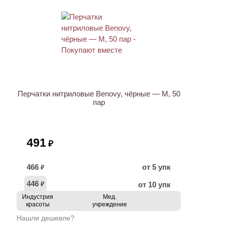
ХИТ
Перчатки нитриловые Benovy, чёрные — M, 50
пар
491
₽
466
от 5 упк
₽
446
от 10 упк
₽
Индустрия
Мед.
красоты
учреждение
Нашли дешевле?