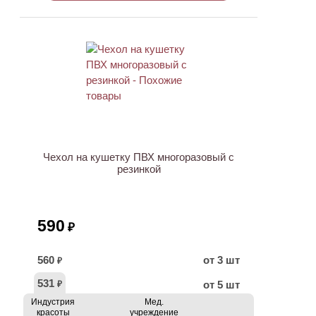
ХИТ
Чехол на кушетку ПВХ многоразовый с
резинкой
590
₽
560
от 3 шт
₽
531
от 5 шт
₽
Индустрия
Мед.
красоты
учреждение