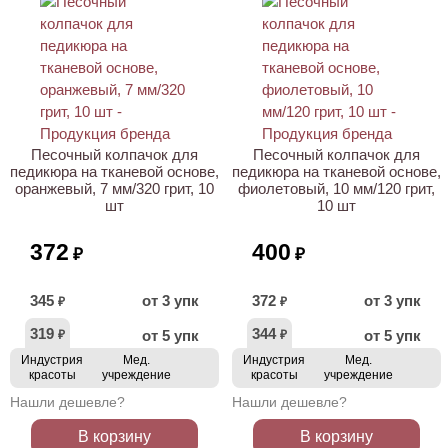
ХИТ
Песочный колпачок для
Песочный колпачок для
педикюра на тканевой основе,
педикюра на тканевой основе,
оранжевый, 7 мм/320 грит, 10
фиолетовый, 10 мм/120 грит,
шт
10 шт
372
400
₽
₽
345
от 3 упк
372
от 3 упк
₽
₽
319
344
от 5 упк
от 5 упк
₽
₽
Индустрия
Мед.
Индустрия
Мед.
красоты
учреждение
красоты
учреждение
Нашли дешевле?
Нашли дешевле?
В корзину
В корзину