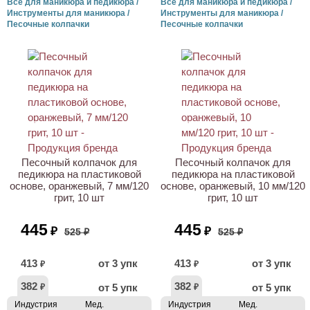
Всё для маникюра и педикюра /
Всё для маникюра и педикюра /
Инструменты для маникюра /
Инструменты для маникюра /
Песочные колпачки
Песочные колпачки
ХИТ
ХИТ
АКЦИЯ
АКЦИЯ
Песочный колпачок для
Песочный колпачок для
педикюра на пластиковой
педикюра на пластиковой
основе, оранжевый, 7 мм/120
основе, оранжевый, 10 мм/120
грит, 10 шт
грит, 10 шт
445
445
₽
₽
525 ₽
525 ₽
413
от 3 упк
413
от 3 упк
₽
₽
382
382
от 5 упк
от 5 упк
₽
₽
Индустрия
Мед.
Индустрия
Мед.