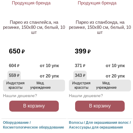
НОВИНКА
НОВИНКА
Парео из спанлейса, на
Парео из спанбонда, на
резинке, 150х80 см, белый, 10
резинке, 150х80 см, белый, 10
шт
шт
650
399
₽
₽
604
от 10 упк
371
от 10 упк
₽
₽
559
343
от 20 упк
от 20 упк
₽
₽
Индустрия
Мед.
Индустрия
Мед.
красоты
учреждение
красоты
учреждение
Нашли дешевле?
Нашли дешевле?
В корзину
В корзину
Оборудование /
Волосы / Для окрашивания волос /
Косметологическое оборудование
Аксессуары для окрашивания