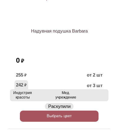
Надувная подушка Barbara
0
₽
255
от 2 шт
₽
242
от 3 шт
₽
Индустрия
Мед.
красоты
учреждение
Раскупили
Выбрать цвет