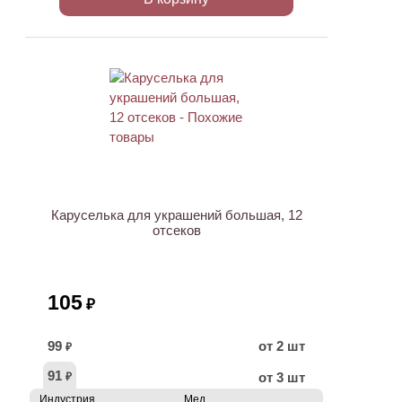
Каруселька для украшений большая, 12
отсеков
105
₽
99
от 2 шт
₽
91
от 3 шт
₽
Индустрия
Мед.