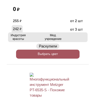
0
₽
255
от 2 шт
₽
242
от 3 шт
₽
Индустрия
Мед.
красоты
учреждение
Раскупили
Выбрать цвет
АКЦИЯ