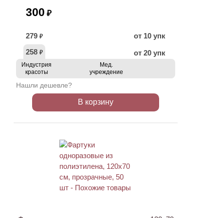
300
₽
279
от 10 упк
₽
258
от 20 упк
₽
Индустрия
Мед.
красоты
учреждение
Нашли дешевле?
В корзину
ХИТ