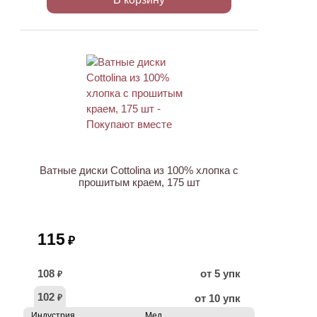
ХИТ
Ватные диски Cottolina из 100% хлопка с
прошитым краем, 175 шт
115
₽
108
от 5 упк
₽
102
от 10 упк
₽
Индустрия
Мед.