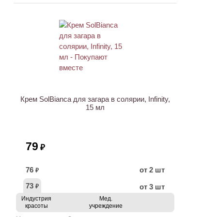
ХИТ
Крем SolBianca для загара в солярии, Infinity,
15 мл
79
₽
76
от 2 шт
₽
73
от 3 шт
₽
Индустрия
Мед.
красоты
учреждение