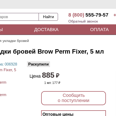
8 (800)
555-79-57
+
Обратный звонок
Ы
ДОСТАВКА
ОПЛАТА
я укладки бровей
ки бровей Brow Perm Fixer, 5 мл
ра
: 00
6928
Раскупили
885
₽
Цена
1 мл:
177 ₽
Сообщить
о поступлении
Оптовые цены