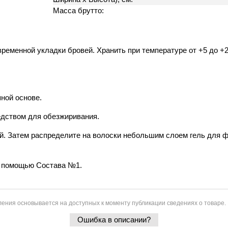
Масса брутто:
еменной укладки бровей. Хранить при температуре от +5 до +2
ной основе.
дством для обезжиривания.
. Затем распределите на волоски небольшим слоем гель для фи
с помощью Состава №1.
ения основывается на доступных к моменту публикации сведениях о товаре.
Ошибка в описании?