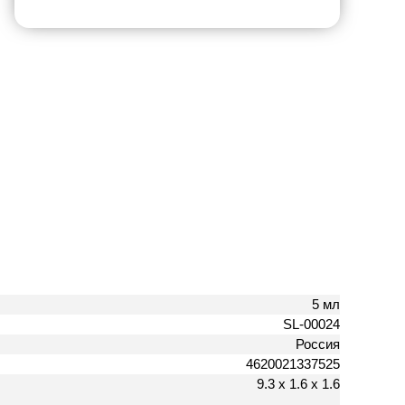
5 мл
SL-00024
Россия
4620021337525
9.3 х 1.6 х 1.6