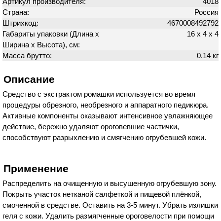
Артикул производителя:
4018
Страна:
Россия
Штрихкод:
4670008492792
Габариты упаковки (Длина х
16 х 4 х 4
Ширина х Высота), см:
Масса брутто:
0.14 кг
Описание
Средство с экстрактом ромашки используется во время
процедуры обрезного, необрезного и аппаратного педикюра.
Активные компоненты оказывают интенсивное увлажняющее
действие, бережно удаляют ороговевшие частички,
способствуют разрыхлению и смягчению огрубевшей кожи.
Применение
Распределить на очищенную и высушенную огрубевшую зону.
Покрыть участок нетканой салфеткой и пищевой плёнкой,
смоченной в средстве. Оставить на 3-5 минут. Убрать излишки
геля с кожи. Удалить размягченные ороговелости при помощи