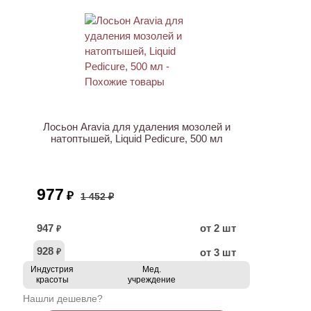
АКЦИЯ
Лосьон Aravia для удаления мозолей и
натоптышей, Liquid Pedicure, 500 мл
977
₽
1 452 ₽
947
от 2 шт
₽
928
от 3 шт
₽
Индустрия
Мед.
красоты
учреждение
Нашли дешевле?