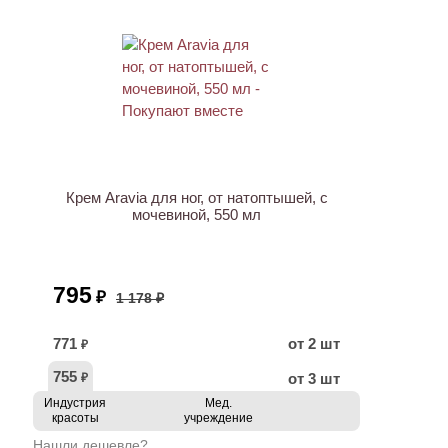
ХИТ
АКЦИЯ
Крем Aravia для ног, от натоптышей, с
мочевиной, 550 мл
795
₽
1 178 ₽
771
от 2 шт
₽
755
от 3 шт
₽
Индустрия
Мед.
красоты
учреждение
Нашли дешевле?