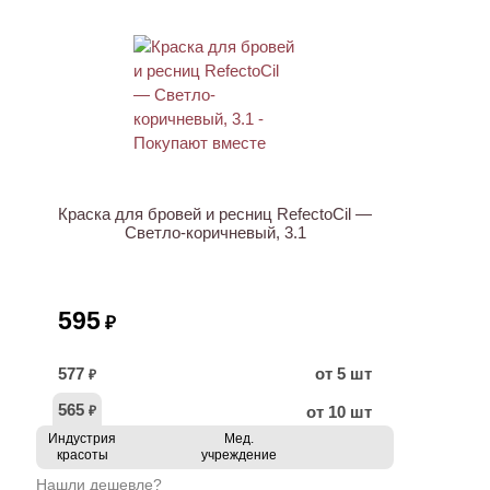
ХИТ
Краска для бровей и ресниц RefectoCil —
Светло-коричневый, 3.1
595
₽
577
от 5 шт
₽
565
от 10 шт
₽
Индустрия
Мед.
красоты
учреждение
Нашли дешевле?