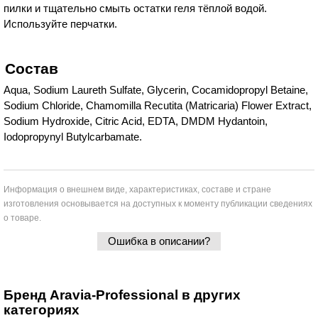
пилки и тщательно смыть остатки геля тёплой водой.
Используйте перчатки.
Состав
Aqua, Sodium Laureth Sulfate, Glycerin, Cocamidopropyl Betaine,
Sodium Chloride, Chamomilla Recutita (Matricaria) Flower Extract,
Sodium Hydroxide, Citric Acid, EDTA, DMDM Hydantoin,
Iodopropynyl Butylcarbamate.
Информация о внешнем виде, характеристиках, составе и стране
изготовления основывается на доступных к моменту публикации сведениях
о товаре.
Ошибка в описании?
Бренд Aravia-Professional в других
категориях