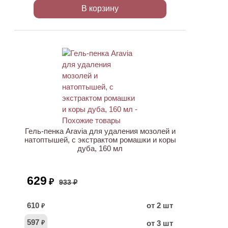
В корзину
АКЦИЯ
Гель-пенка Aravia для удаления мозолей и
натоптышей, с экстрактом ромашки и коры
дуба, 160 мл
629
₽
933 ₽
610
от 2 шт
₽
597
от 3 шт
₽