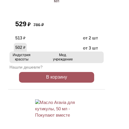
мл
529
₽
786 ₽
513
от 2 шт
₽
502
от 3 шт
₽
Индустрия
Мед.
красоты
учреждение
Нашли дешевле?
В корзину
ХИТ