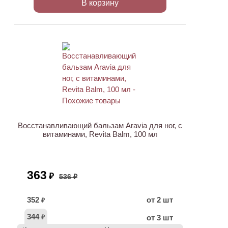
В корзину
АКЦИЯ
Восстанавливающий бальзам Aravia для ног, с
витаминами, Revita Balm, 100 мл
363
₽
536 ₽
352
от 2 шт
₽
344
от 3 шт
₽