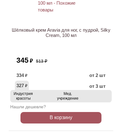
АКЦИЯ
Шёлковый крем Aravia для ног, с пудрой, Silky
Cream, 100 мл
345
₽
513 ₽
334
от 2 шт
₽
327
от 3 шт
₽
Индустрия
Мед.
красоты
учреждение
Нашли дешевле?
В корзину