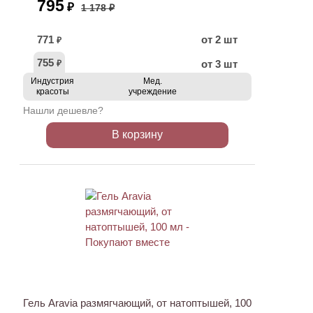
795
₽
1 178 ₽
771
от 2 шт
₽
755
от 3 шт
₽
Индустрия
Мед.
красоты
учреждение
Нашли дешевле?
В корзину
ХИТ
АКЦИЯ
Гель Aravia размягчающий, от натоптышей, 100