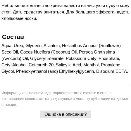
Небольшое количество крема нанести на чистую и сухую кожу
стоп. Дать средству впитаться. Для большего эффекта надеть
хлопковые носки.
Состав
Aqua, Urea, Glycerin, Allantoin, Helianthus Annuus (Sunflower)
Seed Oil, Cocos Nucifera (Coconut) Oil, Persea Gratissima
(Avocado) Oil, Glyceryl Stearate, Potassium Cetyl Phosphate,
Cetyl Alcohol, Ceteareth-20, Salicylic Acid, Menthol, Propylene
Glycol, Phenoxyethanol (and) Ethylhexylglycerin, Disodium EDTA.
Информация о внешнем виде, характеристиках, составе и стране
изготовления основывается на доступных к моменту публикации сведениях
о товаре.
Ошибка в описании?