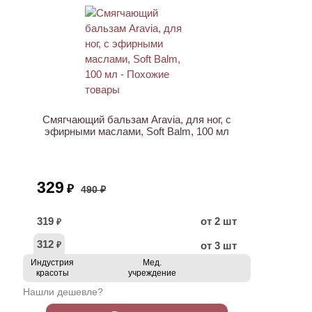
АКЦИЯ
Смягчающий бальзам Aravia, для ног, с
эфирными маслами, Soft Balm, 100 мл
329
₽
490 ₽
319
от 2 шт
₽
312
от 3 шт
₽
Индустрия
Мед.
красоты
учреждение
Нашли дешевле?