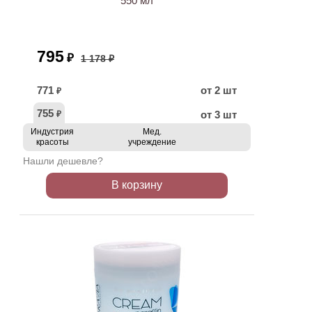
550 мл
795
₽
1 178 ₽
771
от 2 шт
₽
755
от 3 шт
₽
Индустрия
Мед.
красоты
учреждение
Нашли дешевле?
В корзину
ХИТ