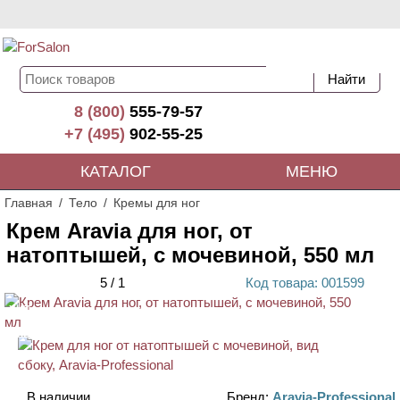
8 (800)
555-79-57
+7 (495)
902-55-25
КАТАЛОГ
МЕНЮ
Главная
Тело
Кремы для ног
Крем Aravia для ног, от
натоптышей, с мочевиной, 550 мл
5
/
1
Код
товара
: 00
1599
ХИТ
АКЦИЯ
В наличии
Бренд:
Aravia-Professional