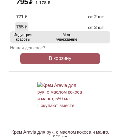
795
₽
1 178 ₽
771
от 2 шт
₽
755
от 3 шт
₽
Индустрия
Мед.
красоты
учреждение
Нашли дешевле?
В корзину
ХИТ
АКЦИЯ
Крем Aravia для рук, с маслом кокоса и манго,