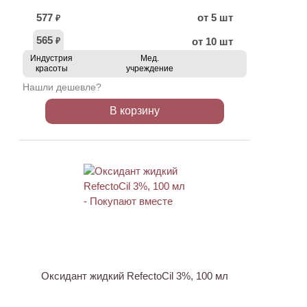
577
от 5 шт
₽
565
от 10 шт
₽
Индустрия
Мед.
красоты
учреждение
Нашли дешевле?
В корзину
ХИТ
Оксидант жидкий RefectoCil 3%, 100 мл