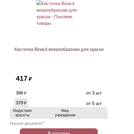
Кисточка Binacil веерообразная для краски
417
₽
396
от 3 шт
₽
379
от 5 шт
₽
Индустрия
Мед.
красоты
учреждение
Нашли дешевле?
В корзину