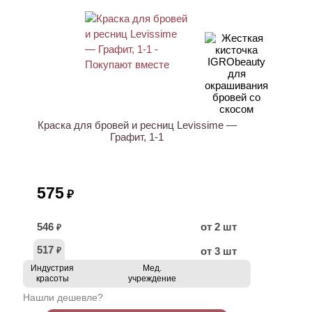
ХИТ
Краска для бровей и ресниц Levissime —
Графит, 1-1
575
₽
546
от 2 шт
₽
517
от 3 шт
₽
Индустрия
Мед.
красоты
учреждение
Нашли дешевле?