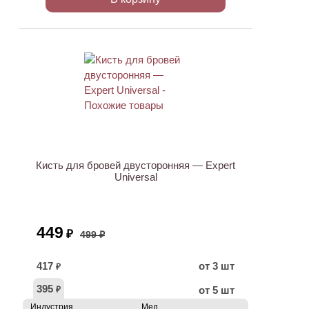
ХИТ
АКЦИЯ
Кисть для бровей двусторонняя — Expert
Universal
449
₽
499 ₽
417
от 3 шт
₽
395
от 5 шт
₽
Индустрия
Мед.