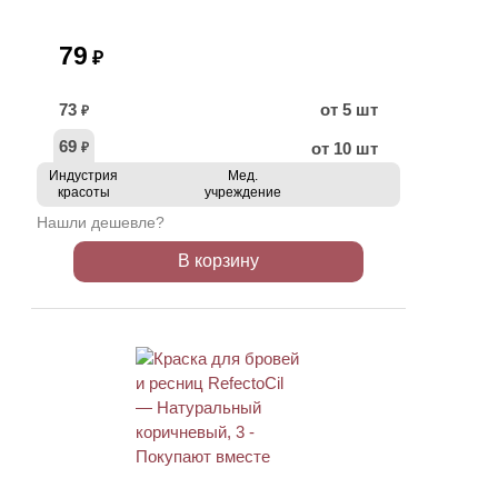
79
₽
73
от 5 шт
₽
69
от 10 шт
₽
Индустрия
Мед.
красоты
учреждение
Нашли дешевле?
В корзину
ХИТ