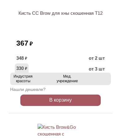
Кисть CC Brow для хны скошенная T12
367
₽
348
от 2 шт
₽
330
от 3 шт
₽
Индустрия
Мед.
красоты
учреждение
Нашли дешевле?
В корзину