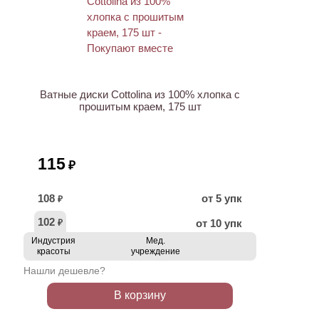
ХИТ
Ватные диски Cottolina из 100% хлопка с
прошитым краем, 175 шт
115
₽
108
от 5 упк
₽
102
от 10 упк
₽
Индустрия
Мед.
красоты
учреждение
Нашли дешевле?
В корзину