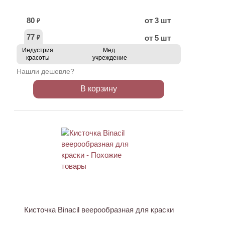
80
от 3 шт
₽
77
от 5 шт
₽
Индустрия
Мед.
красоты
учреждение
Нашли дешевле?
В корзину
Кисточка Binacil веерообразная для краски