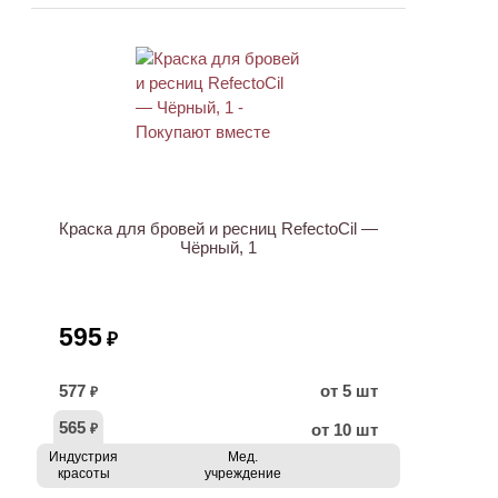
ХИТ
Краска для бровей и ресниц RefectoCil —
Чёрный, 1
595
₽
577
от 5 шт
₽
565
от 10 шт
₽
Индустрия
Мед.
красоты
учреждение