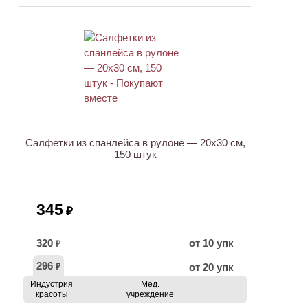
Салфетки из спанлейса в рулоне — 20х30 см,
150 штук
345
₽
320
от 10 упк
₽
296
от 20 упк
₽
Индустрия
Мед.
красоты
учреждение