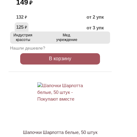
149
₽
132
от 2 упк
₽
125
от 3 упк
₽
Индустрия
Мед.
красоты
учреждение
Нашли дешевле?
В корзину
ХИТ
Шапочки Шарлотта белые, 50 штук