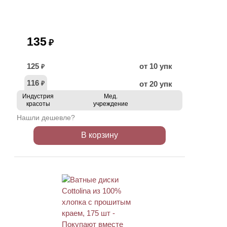
135
₽
125
от 10 упк
₽
116
от 20 упк
₽
Индустрия
Мед.
красоты
учреждение
Нашли дешевле?
В корзину
ХИТ