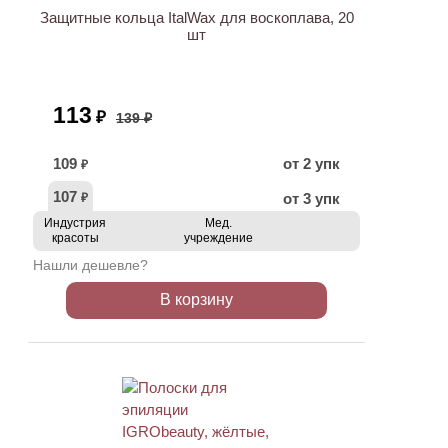
Защитные кольца ItalWax для воскоплава, 20
шт
113
₽
139 ₽
109
от 2 упк
₽
107
от 3 упк
₽
Индустрия
Мед.
красоты
учреждение
Нашли дешевле?
В корзину