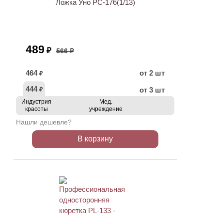
Ложка Уно PC-176(1/13)
489
₽
566 ₽
464
от 2 шт
₽
444
от 3 шт
₽
Индустрия
Мед.
красоты
учреждение
Нашли дешевле?
В корзину