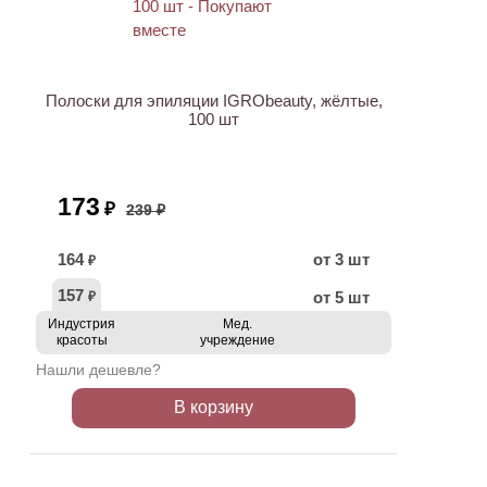
ХИТ
АКЦИЯ
Полоски для эпиляции IGRObeauty, жёлтые,
100 шт
173
₽
239 ₽
164
от 3 шт
₽
157
от 5 шт
₽
Индустрия
Мед.
красоты
учреждение
Нашли дешевле?
В корзину