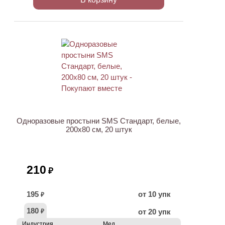
ХИТ
Одноразовые простыни SMS Стандарт, белые,
200х80 см, 20 штук
210
₽
195
от 10 упк
₽
180
от 20 упк
₽
Индустрия
Мед.