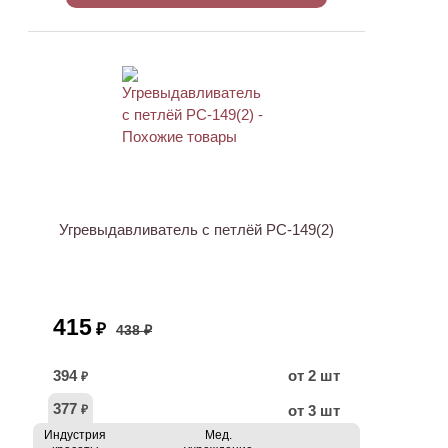
АКЦИЯ
Угревыдавливатель с петлёй PC-149(2)
415
₽
438 ₽
394
от 2 шт
₽
377
от 3 шт
₽
Индустрия
Мед.