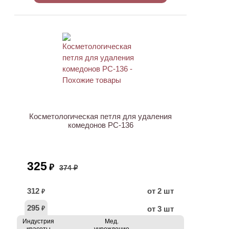
АКЦИЯ
Косметологическая петля для удаления
комедонов PC-136
325
₽
374 ₽
312
от 2 шт
₽
295
от 3 шт
₽
Индустрия
Мед.