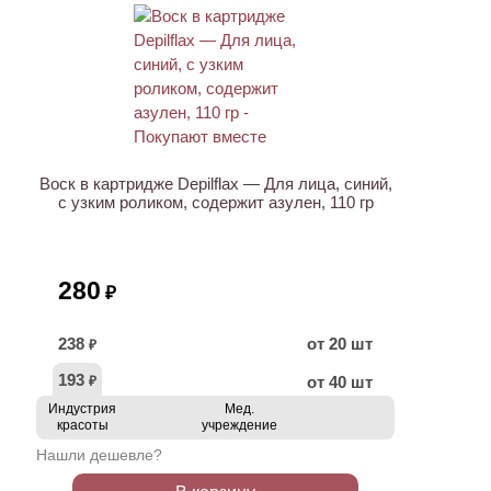
ХИТ
Воск в картридже Depilflax — Для лица, синий,
с узким роликом, содержит азулен, 110 гр
280
₽
238
от 20 шт
₽
193
от 40 шт
₽
Индустрия
Мед.
красоты
учреждение
Нашли дешевле?