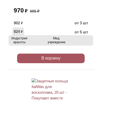
970
₽
655 ₽
902
от 3 шт
₽
824
от 5 шт
₽
Индустрия
Мед.
красоты
учреждение
В корзину
ХИТ
АКЦИЯ