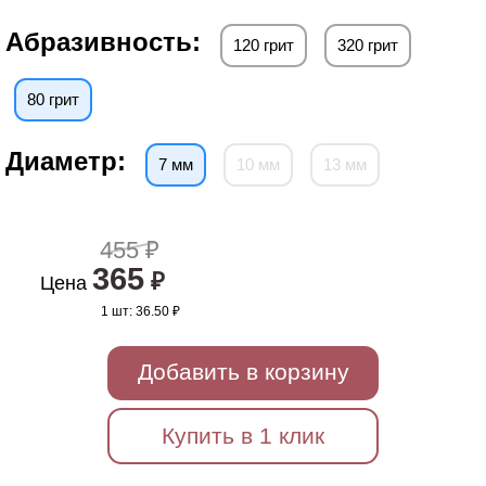
Абразивность:
120 грит
320 грит
80 грит
Диаметр:
7 мм
10 мм
13 мм
455 ₽
365
₽
Цена
1 шт:
36.50 ₽
Добавить в корзину
Купить в 1 клик