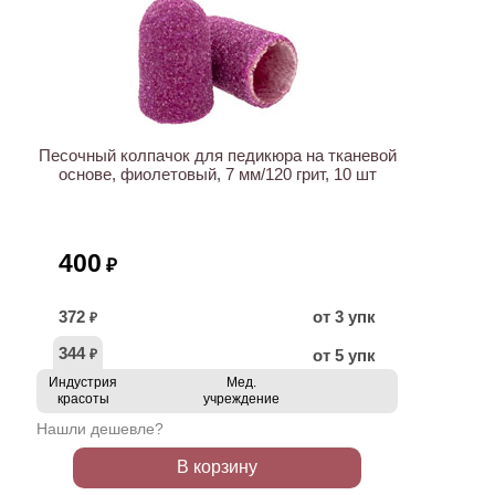
Песочный колпачок для педикюра на тканевой
основе, фиолетовый, 7 мм/120 грит, 10 шт
400
₽
372
от 3 упк
₽
344
от 5 упк
₽
Индустрия
Мед.
красоты
учреждение
Нашли дешевле?
В корзину