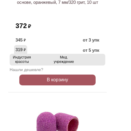
основе, оранжевый, 7 мм/320 грит, 10 шт
372
₽
345
от 3 упк
₽
319
от 5 упк
₽
Индустрия
Мед.
красоты
учреждение
Нашли дешевле?
В корзину
ХИТ