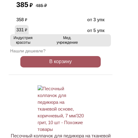
385
₽
485 ₽
358
от 3 упк
₽
331
от 5 упк
₽
Индустрия
Мед.
красоты
учреждение
Нашли дешевле?
В корзину
АКЦИЯ
Песочный колпачок для педикюра на тканевой