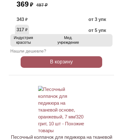
369
₽
497 ₽
343
от 3 упк
₽
317
от 5 упк
₽
Индустрия
Мед.
красоты
учреждение
Нашли дешевле?
В корзину
Песочный колпачок для педикюра на тканевой