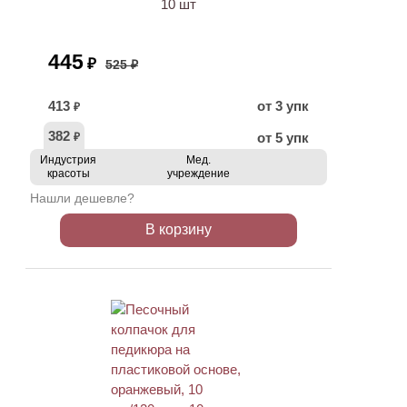
10 шт
445
₽
525 ₽
413
от 3 упк
₽
382
от 5 упк
₽
Индустрия
Мед.
красоты
учреждение
Нашли дешевле?
В корзину
ХИТ
АКЦИЯ