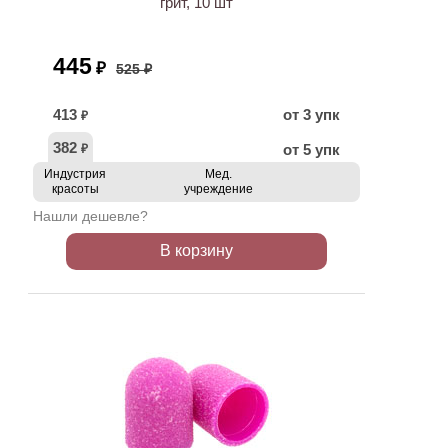
грит, 10 шт
445
₽
525 ₽
413
от 3 упк
₽
382
от 5 упк
₽
Индустрия
Мед.
красоты
учреждение
Нашли дешевле?
В корзину
АКЦИЯ