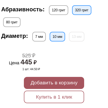
Абразивность:
120 грит
320 грит
80 грит
Диаметр:
7 мм
10 мм
13 мм
525 ₽
445
₽
Цена
1 шт:
44.50 ₽
Добавить в корзину
Купить в 1 клик