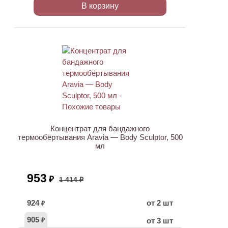
В корзину
ХИТ
АКЦИЯ
Концентрат для бандажного
термообёртывания Aravia — Body Sculptor, 500
мл
953
₽
1 414 ₽
924
от 2 шт
₽
905
от 3 шт
₽