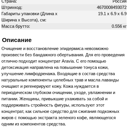
Страна:
Россия
Штрихкод:
4670008493072
Габариты упаковки (Длина х
19.1 х 6.9 х 6.9
Ширина х Высота), см:
Масса брутто:
0.556 кг
Описание
Очищение и восстановление эпидермиса невозможно
произвести без бандажного обертывания. Для его проведения
отлично подходит концентрат Aravia. С его помощью
детоксикация направлена на повышение тонуса кожи,
улучшение лимфодренажа. Входящие в состав средства
натуральные компоненты целебных трав и масла лаванды
очищают и регенерируют кожу. Кожа нуждается в
периодическом глубоком очищении, уходе, увлажнении и
питании. Женщины, привыкшие ухаживать за собой и
поддерживать стройность фигуры, используют этот
концентрат, как сильное средство для сжигания подкожных
жиров с помощью экстракта зеленого кофе, являющегося
одним из компонентов средства.