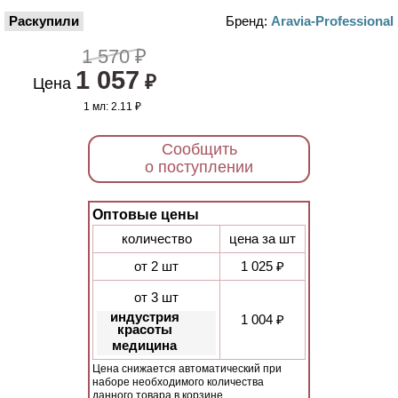
Раскупили
Бренд:
Aravia-Professional
1 570 ₽
1 057
₽
Цена
1 мл:
2.11 ₽
Сообщить
о поступлении
Оптовые цены
количество
цена за шт
от 2 шт
1 025 ₽
от 3 шт
индустрия
1 004 ₽
красоты
медицина
Цена снижается автоматический при
наборе необходимого количества
данного товара в корзине.