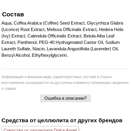
Состав
Aqua, Coffea Arabica (Coffee) Seed Extract, Glycyrrhiza Glabra
(Licorice) Root Extract, Melissa Officinalis Extract, Hedera Helix
(Ivy) Extract, Calendula Officinalis Extract, Betula Alba Leaf
Extract, Panthenol, PEG-40 Hydrogenated Castor Oil, Sodium
Laureth Sulfate, Niacin, Lavandula Angustifolia (Lavender) Oil,
Benzyl Alcohol, Ethylhexylglycerin.
Информация о внешнем виде, характеристиках, составе и стране
изготовления основывается на доступных к моменту публикации сведениях
о товаре.
Ошибка в описании?
Средства от целлюлита от других брендов
Средства от целлюлита Dolce Angel