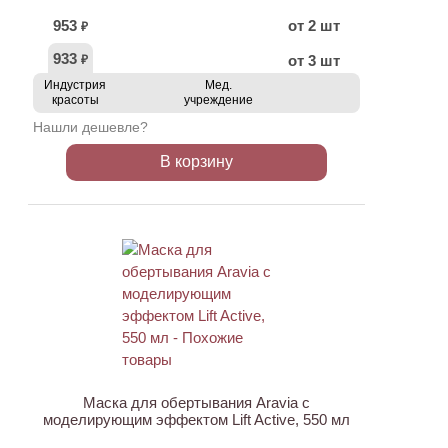
953
от 2 шт
₽
933
от 3 шт
₽
Индустрия
Мед.
красоты
учреждение
Нашли дешевле?
В корзину
АКЦИЯ
Маска для обертывания Aravia с
моделирующим эффектом Lift Active, 550 мл