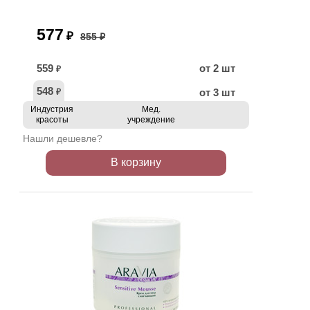
577
₽
855 ₽
559
от 2 шт
₽
548
от 3 шт
₽
Индустрия
Мед.
красоты
учреждение
Нашли дешевле?
В корзину
АКЦИЯ