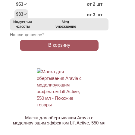
953
от 2 шт
₽
933
от 3 шт
₽
Индустрия
Мед.
красоты
учреждение
Нашли дешевле?
В корзину
АКЦИЯ
Маска для обертывания Aravia с
моделирующим эффектом Lift Active, 550 мл