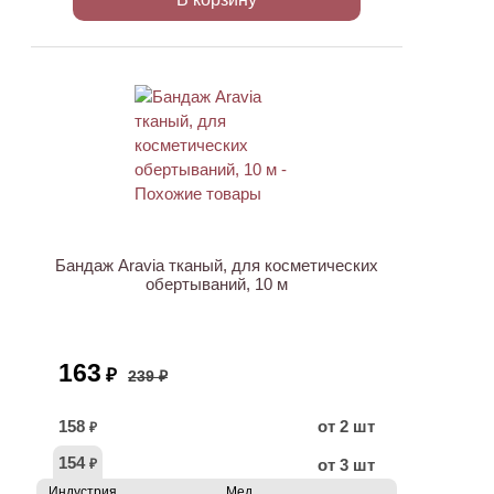
ХИТ
АКЦИЯ
Бандаж Aravia тканый, для косметических
обертываний, 10 м
163
₽
239 ₽
158
от 2 шт
₽
154
от 3 шт
₽
Индустрия
Мед.