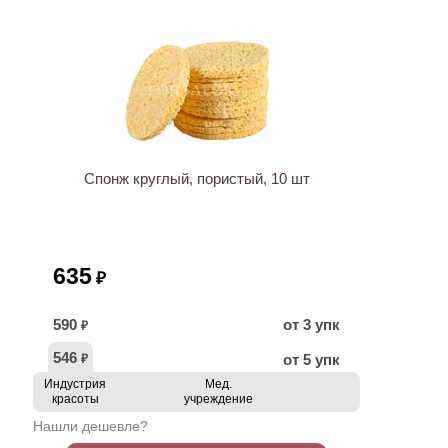
ХИТ
Спонж круглый, пористый, 10 шт
635
₽
590
от 3 упк
₽
546
от 5 упк
₽
Индустрия
Мед.
красоты
учреждение
Нашли дешевле?