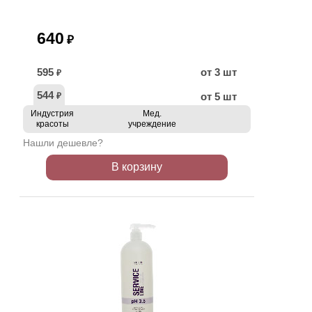
640
₽
595
от 3 шт
₽
544
от 5 шт
₽
Индустрия
Мед.
красоты
учреждение
Нашли дешевле?
В корзину
ХИТ