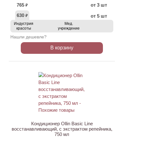
765
от 3 шт
₽
630
от 5 шт
₽
Индустрия
Мед.
красоты
учреждение
Нашли дешевле?
В корзину
Кондиционер Ollin Basic Line
восстанавливающий, с экстрактом репейника,
750 мл