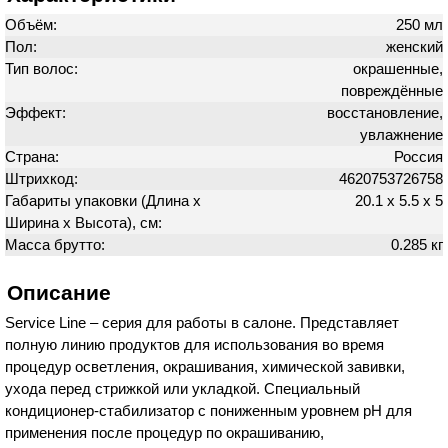
Объём:
250 мл
Пол:
женский
Тип волос:
окрашенные,
повреждённые
Эффект:
восстановление,
увлажнение
Страна:
Россия
Штрихкод:
4620753726758
Габариты упаковки (Длина х
20.1 х 5.5 х 5
Ширина х Высота), см:
Масса брутто:
0.285 кг
Описание
Service Line – серия для работы в салоне. Представляет
полную линию продуктов для использования во время
процедур осветления, окрашивания, химической завивки,
ухода перед стрижкой или укладкой. Специальный
кондиционер-стабилизатор с пониженным уровнем pH для
применения после процедур по окрашиванию,