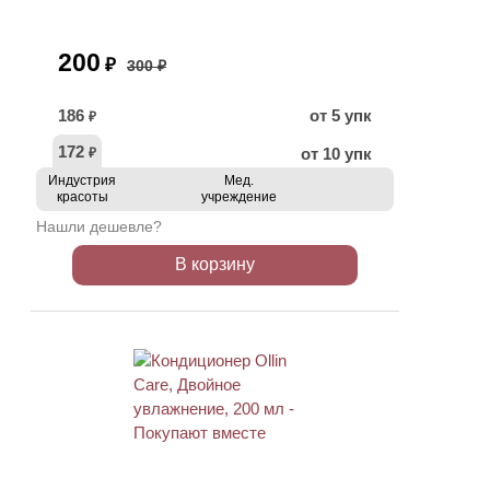
200
₽
300 ₽
186
от 5 упк
₽
172
от 10 упк
₽
Индустрия
Мед.
красоты
учреждение
Нашли дешевле?
В корзину
ХИТ