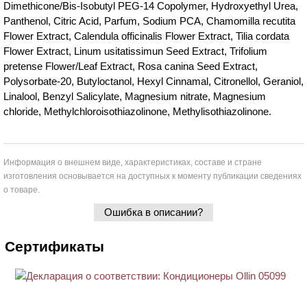
Dimethicone/Bis-Isobutyl PEG-14 Copolymer, Hydroxyethyl Urea,
Panthenol, Citric Acid, Parfum, Sodium PCA, Chamomilla recutita
Flower Extract, Calendula officinalis Flower Extract, Tilia cordata
Flower Extract, Linum usitatissimun Seed Extract, Trifolium
pretense Flower/Leaf Extract, Rosa canina Seed Extract,
Polysorbate-20, Butyloctanol, Hexyl Cinnamal, Citronellol, Geraniol,
Linalool, Benzyl Salicylate, Magnesium nitrate, Magnesium
chloride, Methylchloroisothiazolinone, Methylisothiazolinone.
Информация о внешнем виде, характеристиках, составе и стране
изготовления основывается на доступных к моменту публикации сведениях
о товаре.
Ошибка в описании?
Сертификаты