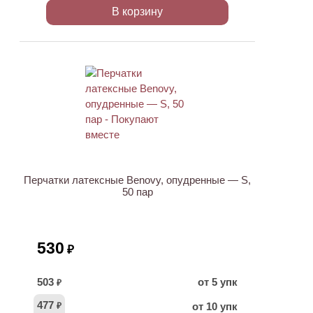
В корзину
ХИТ
Перчатки латексные Benovy, опудренные — S,
50 пар
530
₽
503
от 5 упк
₽
477
от 10 упк
₽