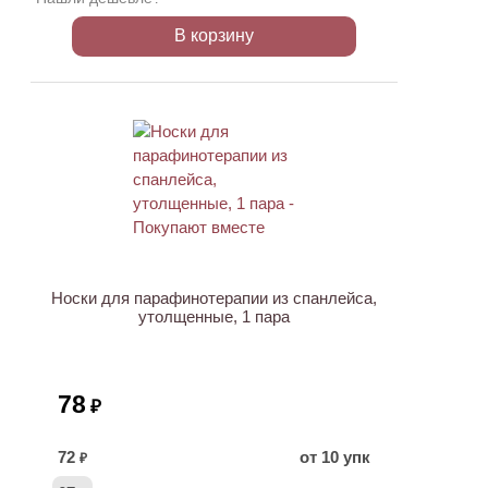
В корзину
Носки для парафинотерапии из спанлейса,
утолщенные, 1 пара
78
₽
72
от 10 упк
₽