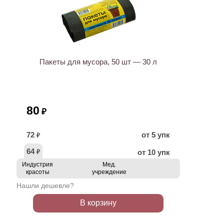
ХИТ
Пакеты для мусора, 50 шт — 30 л
80
₽
72
от 5 упк
₽
64
от 10 упк
₽
Индустрия
Мед.
красоты
учреждение
Нашли дешевле?
В корзину