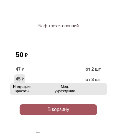
ХИТ
Баф трехсторонний
50
₽
47
от 2 шт
₽
45
от 3 шт
₽
Индустрия
Мед.
красоты
учреждение
В корзину