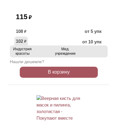
115
₽
108
от 5 упк
₽
102
от 10 упк
₽
Индустрия
Мед.
красоты
учреждение
Нашли дешевле?
В корзину
ХИТ