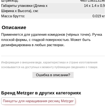
Штрихкод:
4607158313196
Габариты упаковки (Длина х
14 х 1.4 х 0.9
Ширина х Высота), см:
Масса брутто:
0.019 кг
Описание
Применяется для удаления комедонов (чёрных точек). Ручка
плоской формы, с гладкой поверхностью. Может быть
дезинфицирована в любых растворах.
Информация о внешнем виде, характеристиках и стране изготовления
основывается на доступных к моменту публикации сведениях о товаре.
Ошибка в описании?
Бренд Metzger в других категориях
Пинцеты для наращивания ресниц Metzger